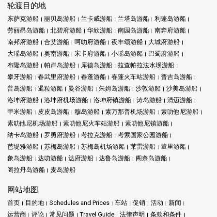
轮渡目的地
东萨克游船
丽贝岛游船
兰卡威游船
兰塔岛游船
利蓬岛游船
劳丽昂岛游船
北碧府游船
华欣游船
南园岛游船
南奔府游船
南邦府游船
合艾游船
呵叻府游船
夜丰颂游船
大城府游船
大瑶岛游船
奥南游船
宋卡府游船
小瑶岛游船
巴蜀府游船
布隆岛游船
帕岸岛游船
库德岛游船
拉查帕拉法水坝游船
攀牙游船
春武里府游船
春蓬游船
春蓬火车站游船
普吉岛游船
普岛游船
暹粒游船
曼谷游船
朱姆岛游船
沙敦游船
沙美岛游船
洛坤府游船
洛坤府机场游船
洛坤府镇游船
涛岛游船
清迈游船
甲米游船
皮皮岛游船
穆岛游船
素万那普机场游船
素叻他尼游船
素叻他尼机场游船
素叻他尼火车站游船
素叻他尼镇游船
纳卡岛游船
罗勇府游船
考拉克游船
考索国家公园游船
芭堤雅游船
苏梅岛游船
苏梅岛机场游船
莱雷游船
董里游船
象岛游船
达叻游船
达府游船
达鲁岛游船
阁奈岛游船
阁拉丹岛游船
麦岛游船
网站地图
首页
目的地
Schedules and Prices
车站
促销
活动
新闻
运营商
评论
常见问题
Travel Guide
法律声明
条款和条件