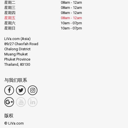
星期二
08am - 12am
星期三
08am - 12am
星期四
08am - 12am
星期五
08am - 12am
星期六
10am - 07pm
星期日
10am - 07pm
LiVa.com (Asia)
89/27 Chaofah Road
Chalong District
Muang Phuket
Phuket Province
Thailand, 83130
与我们联系
版权
© LiVa.com