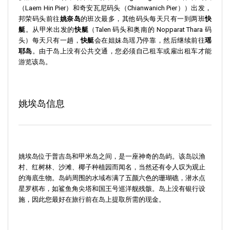
（Laem Hin Pier）和奇安瓦尼码头（Chianwanich Pier））出发，
邦荣码头前往
姚奈岛
的班次最多，其他码头每天只有一到两班
快
艇
。从甲米出发的
快艇
（Talen 码头和奥南的 Nopparat Thara 码
头）每天只有一趟，
快艇
会在姐妹岛瑶乃停靠，然后继续前往
瑶
耶岛
。由于岛上没有公共交通，您必须自己租车或雇出租车才能
游览该岛。
姚埃岛信息
姚埃岛
位于普吉岛和甲米岛之间，是一座神奇的岛屿。该岛以渔
村、红树林、沙滩、椰子种植园而闻名，当然还有令人叹为观止
的海底生物。岛屿周围的水域布满了五颜六色的珊瑚礁，潜水点
星罗棋布，如鲨鱼角尖塔和国王号巡洋舰残骸。岛上没有银行设
施，因此您最好在旅行前在岛上提取所需的现金。