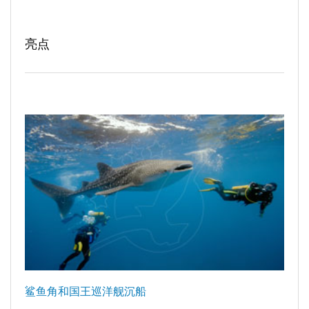
亮点
鲨鱼角和国王巡洋舰沉船