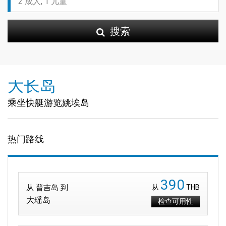
搜索
大长岛
乘坐快艇游览姚埃岛
热门路线
390
从 普吉岛 到
从
THB
大瑶岛
检查可用性