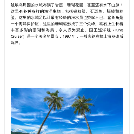
姚埃岛周围的水域布满了岩层、珊瑚花园，甚至还有水下山脉！
这里有各种各样的海洋生物，包括银鳍鲨、石斑鱼、蝠鲼和鲸
鲨。这里的水域足以让最有经验的潜水员也赞叹不已。鲨鱼角是
一个海洋保护区，这里的珊瑚礁形成了三个尖峰。礁石上生长着
丰富多彩的珊瑚和海扇，令人叹为观止。国王巡洋舰（King
Cruiser）是一个著名的景点，1997 年，一艘客轮在撞上海葵礁后
沉没。