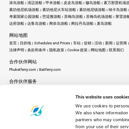
涛岛游船
清迈游船
甲米游船
皮皮岛游船
穆岛游船
素万那普机场
素叻他尼机场游船
素叻他尼火车站游船
素叻他尼镇游船
纳卡岛游船
考索国家公园游船
芭堤雅游船
苏梅岛游船
苏梅岛机场游船
莱雷游
达府游船
达鲁岛游船
阁奈岛游船
阁拉丹岛游船
麦岛游船
网站地图
首页
目的地
Schedules and Prices
车站
促销
活动
新闻
运营商
法律声明
条款和条件
隐私政策
Cookie 政策
网站地图
联系我们
合作伙伴网站
Phuketferry.com
Baliferry.com
合作伙伴服务
合作伙伴中心
成为合作伙伴
Travel Agent Program
This website uses cookie
We use cookies to personal
We also share information 
partners who may combine i
from your use of their serv