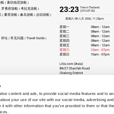
游船
素叻他尼游船
23:23
Time in Thailand
罗勇府游船
考拉克游船
(UTC+07:00)
船
董里游船
象岛游船
达叻游船
星期六 08 八月 2026, 11:23pm
星期一
08am - 12am
星期二
08am - 12am
星期三
08am - 12am
评论
常见问题
Travel Guide
星期四
08am - 12am
星期五
08am - 12am
星期六
10am - 07pm
星期日
10am - 07pm
LiVa.com (Asia)
89/27 Chaofah Road
Chalong District
Muang Phuket
Phuket Province
s
Thailand, 83130
ise content and ads, to provide social media features and to anal
about your use of our site with our social media, advertising and
t with other information that you’ve provided to them or that the
ices.