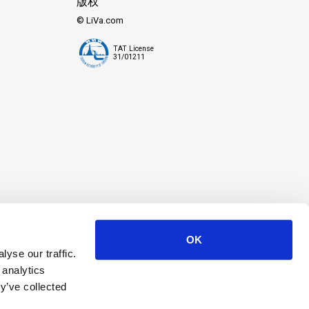
版权
© LiVa.com
TAT License
31/01211
OK
yse our traffic.
 analytics
y’ve collected