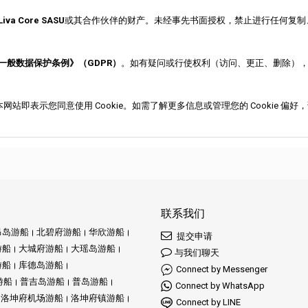
Liva Core SASU
或其合作伙伴的财产。未经事先书面授权，禁止进行任何复制
一般数据保护条例》（GDPR）
。如有疑问或行使权利（访问、更正、删除）
网站即表示您同意使用 Cookie。如需了解更多信息或管理您的 Cookie 偏好
联系我们
昂岛游船
北碧府游船
华欣游船
提交申请
游船
大城府游船
大瑶岛游船
与我们聊天
游船
库德岛游船
Connect by Messenger
游船
普吉岛游船
普岛游船
Connect by WhatsApp
洛坤府机场游船
洛坤府镇游船
Connect by LINE