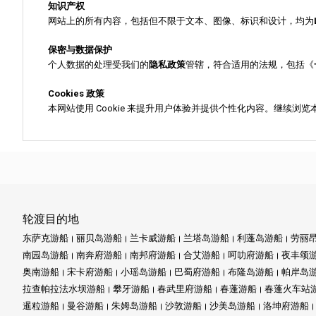
知识产权
网站上的所有内容，包括但不限于文本、图像、标识和设计，均为
保密与数据保护
个人数据的处理受我们的
隐私政策
管辖，符合适用的法规，包括《
Cookies 政策
本网站使用 Cookie 来提升用户体验并提供个性化内容。继续浏览本
轮渡目的地
东萨克游船
丽贝岛游船
兰卡威游船
兰塔岛游船
利蓬岛游船
劳丽
南园岛游船
南奔府游船
南邦府游船
合艾游船
呵叻府游船
夜丰颂
奥南游船
宋卡府游船
小瑶岛游船
巴蜀府游船
布隆岛游船
帕岸岛
拉查帕拉法水坝游船
攀牙游船
春武里府游船
春蓬游船
春蓬火车站
暹粒游船
曼谷游船
朱姆岛游船
沙敦游船
沙美岛游船
洛坤府游船