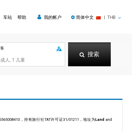
车站
帮助
我的帐户
简体中文
|
THB
乘客
搜索
5565008410，持有旅行社TAT许可证31/01211，地址为
Land
and
。