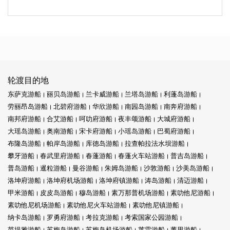
轮渡目的地
东萨克游船
丽贝岛游船
兰卡威游船
兰塔岛游船
利蓬岛游船
劳丽昂岛游船
北碧府游船
华欣游船
南园岛游船
南奔府游船
南邦府游船
合艾游船
呵叻府游船
夜丰颂游船
大城府游船
大瑶岛游船
奥南游船
宋卡府游船
小瑶岛游船
巴蜀府游船
布隆岛游船
帕岸岛游船
库德岛游船
拉查帕拉法水坝游船
攀牙游船
春武里府游船
春蓬游船
春蓬火车站游船
普吉岛游船
普岛游船
暹粒游船
曼谷游船
朱姆岛游船
沙敦游船
沙美岛游船
洛坤府游船
洛坤府机场游船
洛坤府镇游船
涛岛游船
清迈游船
甲米游船
皮皮岛游船
穆岛游船
素万那普机场游船
素叻他尼游船
素叻他尼机场游船
素叻他尼火车站游船
素叻他尼镇游船
纳卡岛游船
罗勇府游船
考拉克游船
考索国家公园游船
芭堤雅游船
苏梅岛游船
苏梅岛机场游船
莱雷游船
董里游船