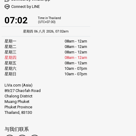
Connect by LINE
07:02
Time in Thailand
(UTC+07:00)
星期四 06 八月 2026, 07:02am
星期一
08am - 12am
星期二
08am - 12am
星期三
08am - 12am
星期四
08am - 12am
星期五
08am - 12am
星期六
10am - 07pm
星期日
10am - 07pm
LiVa.com (Asia)
89/27 Chaofah Road
Chalong District
Muang Phuket
Phuket Province
Thailand, 83130
与我们联系