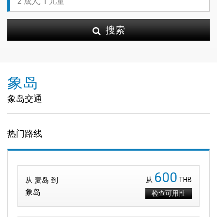
搜索
象岛
象岛交通
热门路线
600
从 麦岛 到
从
THB
象岛
检查可用性