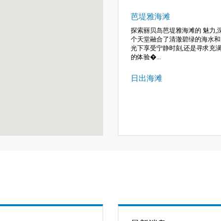
芭堤雅海滩
探索丽贝岛芭堤雅海滩的 魅力
个天堂融合了清澈碧绿的海水和
光下享受宁静时刻,还是寻求充
的体验�...
日出海滩