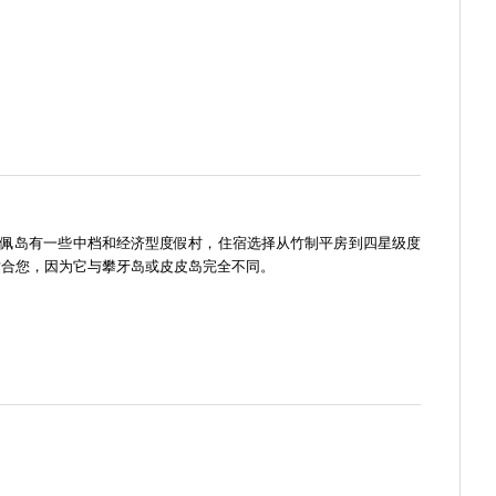
。利佩岛有一些中档和经济型度假村，住宿选择从竹制平房到四星级度
适合您，因为它与攀牙岛或皮皮岛完全不同。