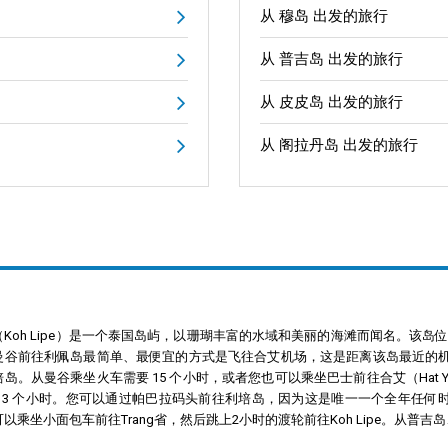
从 穆岛 出发的旅行
从 普吉岛 出发的旅行
从 皮皮岛 出发的旅行
从 阁拉丹岛 出发的旅行
（Koh Lipe）是一个泰国岛屿，以珊瑚丰富的水域和美丽的海滩而闻名。该
谷前往利佩岛最简单、最便宜的方式是飞往合艾机场，这是距离该岛最近的机场。然
岛。从曼谷乘坐火车需要 15 个小时，或者您也可以乘坐巴士前往合艾（Hat Yai
 13 个小时。您可以通过帕巴拉码头前往利培岛，因为这是唯一一个全年任何
以乘坐小面包车前往Trang省，然后跳上2小时的渡轮前往Koh Lipe。从