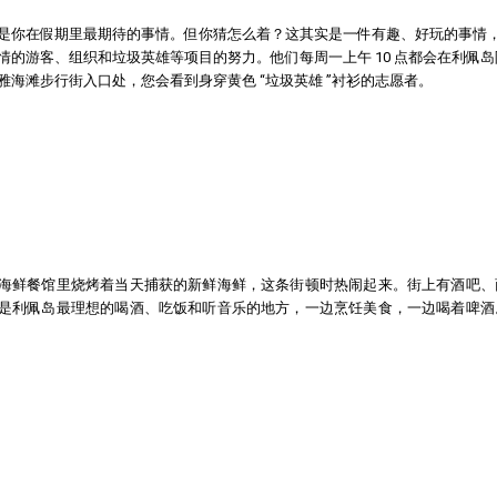
是你在假期里最期待的事情。但你猜怎么着？这其实是一件有趣、好玩的事情
的游客、组织和垃圾英雄等项目的努力。他们每周一上午 10 点都会在利佩
海滩步行街入口处，您会看到身穿黄色 “垃圾英雄 ”衬衫的志愿者。
海鲜餐馆里烧烤着当天捕获的新鲜海鲜，这条街顿时热闹起来。街上有酒吧、
是利佩岛最理想的喝酒、吃饭和听音乐的地方，一边烹饪美食，一边喝着啤酒