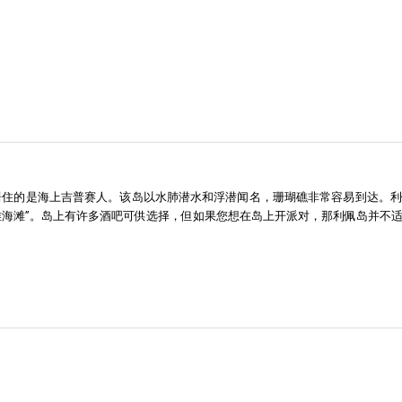
最初居住的是海上吉普赛人。该岛以水肺潜水和浮潜闻名，珊瑚礁非常容易到达
雅海滩”。岛上有许多酒吧可供选择，但如果您想在岛上开派对，那利佩岛并不