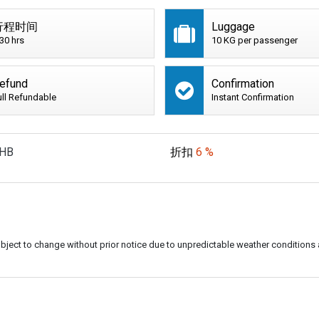
行程时间
Luggage
:30 hrs
10 KG per passenger
efund
Confirmation
ull Refundable
Instant Confirmation
HB
折扣
6 %
subject to change without prior notice due to unpredictable weather conditions 