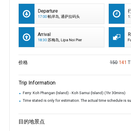
Departure
17:00
帕岸岛, 通萨拉码头
1
Arrival
R
18:30
苏梅岛, Lipa Noi Pier
F
价格
150
141
T
Trip Information
Ferry: Koh Phangan (Island) - Koh Samui (Island) (1hr 30mins)
Time stated is only for estimation. The actual time schedule is 
目的地景点