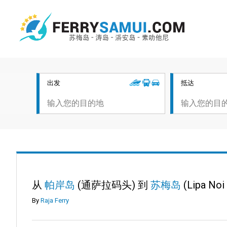
出发
抵达
从
帕岸岛
(通萨拉码头) 到
苏梅岛
(Lipa Noi 
By
Raja Ferry