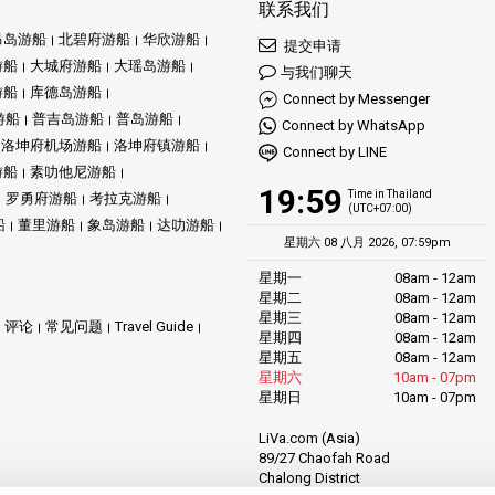
联系我们
昂岛游船
北碧府游船
华欣游船
提交申请
游船
大城府游船
大瑶岛游船
与我们聊天
游船
库德岛游船
Connect by Messenger
游船
普吉岛游船
普岛游船
Connect by WhatsApp
洛坤府机场游船
洛坤府镇游船
Connect by LINE
游船
素叻他尼游船
19:59
Time in Thailand
罗勇府游船
考拉克游船
(UTC+07:00)
船
董里游船
象岛游船
达叻游船
星期六 08 八月 2026, 07:59pm
星期一
08am - 12am
星期二
08am - 12am
星期三
08am - 12am
评论
常见问题
Travel Guide
星期四
08am - 12am
星期五
08am - 12am
星期六
10am - 07pm
星期日
10am - 07pm
LiVa.com (Asia)
89/27 Chaofah Road
Chalong District