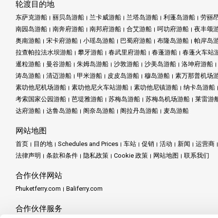
轮渡目的地
东萨克游船
丽贝岛游船
兰卡威游船
兰塔岛游船
利蓬岛游船
劳丽
南园岛游船
南奔府游船
南邦府游船
合艾游船
呵叻府游船
夜丰颂
奥南游船
宋卡府游船
小瑶岛游船
巴蜀府游船
布隆岛游船
帕岸岛
拉查帕拉法水坝游船
攀牙游船
春武里府游船
春蓬游船
春蓬火车站
暹粒游船
曼谷游船
朱姆岛游船
沙敦游船
沙美岛游船
洛坤府游船
涛岛游船
清迈游船
甲米游船
皮皮岛游船
穆岛游船
素万那普机场
素叻他尼机场游船
素叻他尼火车站游船
素叻他尼镇游船
纳卡岛游船
考索国家公园游船
芭堤雅游船
苏梅岛游船
苏梅岛机场游船
莱雷游
达府游船
达鲁岛游船
阁奈岛游船
阁拉丹岛游船
麦岛游船
网站地图
首页
目的地
Schedules and Prices
车站
促销
活动
新闻
运营商
法律声明
条款和条件
隐私政策
Cookie 政策
网站地图
联系我们
合作伙伴网站
Phuketferry.com
Baliferry.com
合作伙伴服务