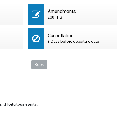
Amendments
200 THB
Cancellation
3 Days before departure date
Book
and fortuitous events.