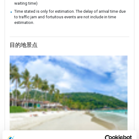
waiting time)
Time stated is only for estimation. The delay of arrival time due
to traffic jam and fortuitous events are not include in time
estimation.
目的地景点
帕岸岛