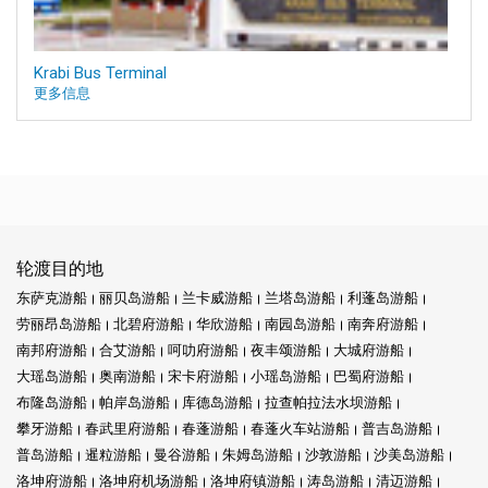
Krabi Bus Terminal
更多信息
轮渡目的地
东萨克游船
丽贝岛游船
兰卡威游船
兰塔岛游船
利蓬岛游船
劳丽昂岛游船
北碧府游船
华欣游船
南园岛游船
南奔府游船
南邦府游船
合艾游船
呵叻府游船
夜丰颂游船
大城府游船
大瑶岛游船
奥南游船
宋卡府游船
小瑶岛游船
巴蜀府游船
布隆岛游船
帕岸岛游船
库德岛游船
拉查帕拉法水坝游船
攀牙游船
春武里府游船
春蓬游船
春蓬火车站游船
普吉岛游船
普岛游船
暹粒游船
曼谷游船
朱姆岛游船
沙敦游船
沙美岛游船
洛坤府游船
洛坤府机场游船
洛坤府镇游船
涛岛游船
清迈游船