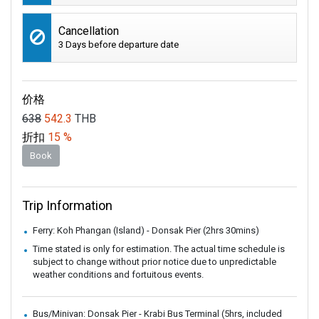
Cancellation
3 Days before departure date
价格
638
542.3
THB
折扣
15 %
Book
Trip Information
Ferry: Koh Phangan (Island) - Donsak Pier (2hrs 30mins)
Time stated is only for estimation. The actual time schedule is
subject to change without prior notice due to unpredictable
weather conditions and fortuitous events.
Bus/Minivan: Donsak Pier - Krabi Bus Terminal (5hrs, included