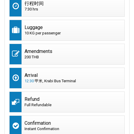
行程时间
7:30 hrs
Luggage
10 KG per passenger
Amendments
200 THB
Arrival
12:30
甲米, Krabi Bus Terminal
Refund
Full Refundable
Confirmation
Instant Confirmation