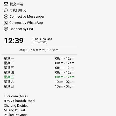
提交申请
与我们聊天
Connect by Messenger
Connect by WhatsApp
Connect by LINE
12:39
Time in Thailand
(UTC+07:00)
星期五 07 八月 2026, 12:39pm
星期一
08am - 12am
星期二
08am - 12am
星期三
08am - 12am
星期四
08am - 12am
星期五
08am - 12am
星期六
10am - 07pm
星期日
10am - 07pm
LiVa.com (Asia)
89/27 Chaofah Road
Chalong District
Muang Phuket
Phuket Province