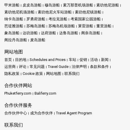
甲米游船
皮皮岛游船
穆岛游船
素万那普机场游船
素叻他尼游船
素叻他尼机场游船
素叻他尼火车站游船
素叻他尼镇游船
纳卡岛游船
罗勇府游船
考拉克游船
考索国家公园游船
芭堤雅游船
苏梅岛游船
苏梅岛机场游船
莱雷游船
董里游船
象岛游船
达叻游船
达府游船
达鲁岛游船
阁奈岛游船
阁拉丹岛游船
麦岛游船
网站地图
首页
目的地
Schedules and Prices
车站
促销
活动
新闻
运营商
评论
常见问题
Travel Guide
法律声明
条款和条件
隐私政策
Cookie 政策
网站地图
联系我们
合作伙伴网站
Phuketferry.com
Baliferry.com
合作伙伴服务
合作伙伴中心
成为合作伙伴
Travel Agent Program
联系我们