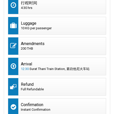
行程时间
4:30 hrs
Luggage
10 KG per passenger
Amendments
200 THB
Arrival
12:30
Surat Thani Train Station, 素叻他尼火车站
Refund
Full Refundable
Confirmation
Instant Confirmation