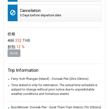
Cancellation
3 Days before departure date
价格
400
352
THB
折扣
12 %
Book
Trip Information
Ferry: Koh Phangan (Island) - Donsak Pier (2hrs 30mins)
Time stated is only for estimation. The actual time schedule is
subject to change without prior notice due to unpredictable
weather conditions and fortuitous events.
Bus/Minivan: Donsak Pier - Surat Thani Train Station (1hr 20mins)