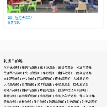
素叻他尼火车站
更多信息
轮渡目的地
东萨克游船
丽贝岛游船
兰卡威游船
兰塔岛游船
利蓬岛游船
劳丽昂岛游船
北碧府游船
华欣游船
南园岛游船
南奔府游船
南邦府游船
合艾游船
呵叻府游船
夜丰颂游船
大城府游船
大瑶岛游船
奥南游船
宋卡府游船
小瑶岛游船
巴蜀府游船
布隆岛游船
帕岸岛游船
库德岛游船
拉查帕拉法水坝游船
攀牙游船
春武里府游船
春蓬游船
春蓬火车站游船
普吉岛游船
普岛游船
暹粒游船
曼谷游船
朱姆岛游船
沙敦游船
沙美岛游船