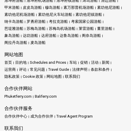
洛坤府游船
洛坤府机场游船
洛坤府镇游船
涛岛游船
清迈游船
甲米游船
皮皮岛游船
穆岛游船
素万那普机场游船
素叻他尼游船
素叻他尼机场游船
素叻他尼火车站游船
素叻他尼镇游船
纳卡岛游船
罗勇府游船
考拉克游船
考索国家公园游船
芭堤雅游船
苏梅岛游船
苏梅岛机场游船
莱雷游船
董里游船
象岛游船
达叻游船
达府游船
达鲁岛游船
阁奈岛游船
阁拉丹岛游船
麦岛游船
网站地图
首页
目的地
Schedules and Prices
车站
促销
活动
新闻
运营商
评论
常见问题
Travel Guide
法律声明
条款和条件
隐私政策
Cookie 政策
网站地图
联系我们
合作伙伴网站
Phuketferry.com
Baliferry.com
合作伙伴服务
合作伙伴中心
成为合作伙伴
Travel Agent Program
联系我们