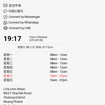
提交申请
与我们聊天
Connect by Messenger
Connect by WhatsApp
Connect by LINE
19:17
Time in Thailand
(UTC+07:00)
星期六 08 八月 2026, 07:17pm
星期一
08am - 12am
星期二
08am - 12am
星期三
08am - 12am
星期四
08am - 12am
星期五
08am - 12am
星期六
10am - 07pm
星期日
10am - 07pm
LiVa.com (Asia)
89/27 Chaofah Road
Chalong District
Muang Phuket