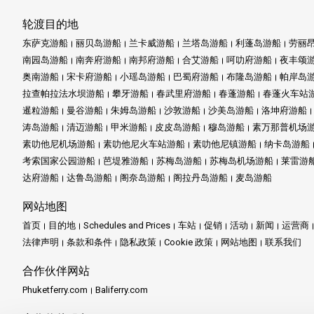
轮渡目的地
东萨克游船
丽贝岛游船
兰卡威游船
兰塔岛游船
利蓬岛游船
劳丽
南园岛游船
南奔府游船
南邦府游船
合艾游船
呵叻府游船
夜丰颂
奥南游船
宋卡府游船
小瑶岛游船
巴蜀府游船
布隆岛游船
帕岸岛
拉查帕拉法水坝游船
攀牙游船
春武里府游船
春蓬游船
春蓬火车站
暹粒游船
曼谷游船
朱姆岛游船
沙敦游船
沙美岛游船
洛坤府游船
涛岛游船
清迈游船
甲米游船
皮皮岛游船
穆岛游船
素万那普机场
素叻他尼机场游船
素叻他尼火车站游船
素叻他尼镇游船
纳卡岛游船
考索国家公园游船
芭堤雅游船
苏梅岛游船
苏梅岛机场游船
莱雷游
达府游船
达鲁岛游船
阁奈岛游船
阁拉丹岛游船
麦岛游船
网站地图
首页
目的地
Schedules and Prices
车站
促销
活动
新闻
运营商
法律声明
条款和条件
隐私政策
Cookie 政策
网站地图
联系我们
合作伙伴网站
Phuketferry.com
Baliferry.com