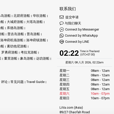
联系我们
昂岛游船
北碧府游船
华欣游船
提交申请
游船
大城府游船
大瑶岛游船
与我们聊天
游船
库德岛游船
Connect by Messenger
游船
普吉岛游船
普岛游船
Connect by WhatsApp
洛坤府机场游船
洛坤府镇游船
Connect by LINE
游船
素叻他尼游船
02:22
Time in Thailand
罗勇府游船
考拉克游船
(UTC+07:00)
船
董里游船
象岛游船
达叻游船
星期六 08 八月 2026, 02:22am
星期一
08am - 12am
星期二
08am - 12am
星期三
08am - 12am
评论
常见问题
Travel Guide
星期四
08am - 12am
星期五
08am - 12am
星期六
10am - 07pm
星期日
10am - 07pm
LiVa.com (Asia)
89/27 Chaofah Road