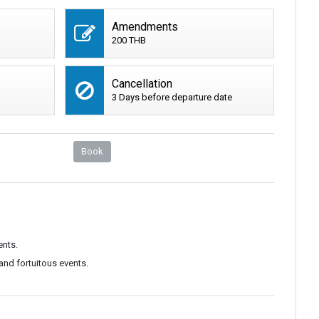
Amendments
200 THB
Cancellation
3 Days before departure date
Book
ents.
and fortuitous events.