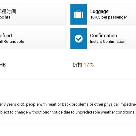
行程时间
Luggage
:50 hrs
10 KG per passenger
efund
Confirmation
ull Refundable
Instant Confirmation
HB
折扣
17 %
nder 3 years old), people with heart or back problems or other physical impedim
subject to change without prior notice due to unpredictable weather conditions 