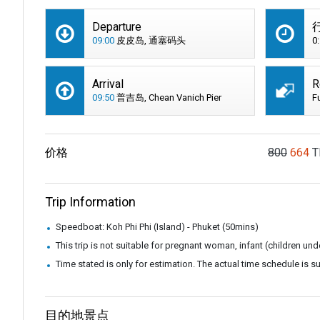
Departure
09:00
皮皮岛, 通塞码头
0
Arrival
R
09:50
普吉岛, Chean Vanich Pier
F
价格
800
664
T
Trip Information
Speedboat: Koh Phi Phi (Island) - Phuket (50mins)
This trip is not suitable for pregnant woman, infant (children u
Time stated is only for estimation. The actual time schedule is 
目的地景点