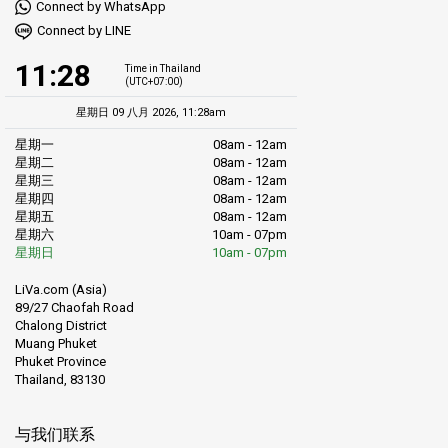
Connect by WhatsApp
Connect by LINE
11:28
Time in Thailand
(UTC+07:00)
星期日 09 八月 2026, 11:28am
星期一
08am - 12am
星期二
08am - 12am
星期三
08am - 12am
星期四
08am - 12am
星期五
08am - 12am
星期六
10am - 07pm
星期日
10am - 07pm
LiVa.com (Asia)
89/27 Chaofah Road
Chalong District
Muang Phuket
Phuket Province
Thailand, 83130
与我们联系