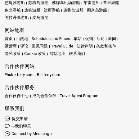
芭堤雅游船
苏梅岛游船
苏梅岛机场游船
莱雷游船
董里游船
象岛游船
达叻游船
达府游船
达鲁岛游船
阁奈岛游船
阁拉丹岛游船
麦岛游船
网站地图
首页
目的地
Schedules and Prices
车站
促销
活动
新闻
运营商
评论
常见问题
Travel Guide
法律声明
条款和条件
隐私政策
Cookie 政策
网站地图
联系我们
合作伙伴网站
Phuketferry.com
Baliferry.com
合作伙伴服务
合作伙伴中心
成为合作伙伴
Travel Agent Program
联系我们
提交申请
与我们聊天
Connect by Messenger