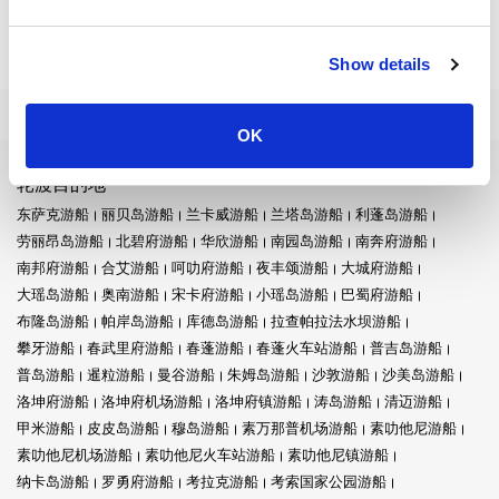
Show details
OK
轮渡目的地
东萨克游船
丽贝岛游船
兰卡威游船
兰塔岛游船
利蓬岛游船
劳丽昂岛游船
北碧府游船
华欣游船
南园岛游船
南奔府游船
南邦府游船
合艾游船
呵叻府游船
夜丰颂游船
大城府游船
大瑶岛游船
奥南游船
宋卡府游船
小瑶岛游船
巴蜀府游船
布隆岛游船
帕岸岛游船
库德岛游船
拉查帕拉法水坝游船
攀牙游船
春武里府游船
春蓬游船
春蓬火车站游船
普吉岛游船
普岛游船
暹粒游船
曼谷游船
朱姆岛游船
沙敦游船
沙美岛游船
洛坤府游船
洛坤府机场游船
洛坤府镇游船
涛岛游船
清迈游船
甲米游船
皮皮岛游船
穆岛游船
素万那普机场游船
素叻他尼游船
素叻他尼机场游船
素叻他尼火车站游船
素叻他尼镇游船
纳卡岛游船
罗勇府游船
考拉克游船
考索国家公园游船