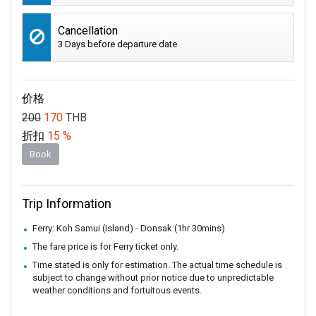
Cancellation
3 Days before departure date
价格
200
170
THB
折扣
15 %
Book
Trip Information
Ferry: Koh Samui (Island) - Donsak (1hr 30mins)
The fare price is for Ferry ticket only.
Time stated is only for estimation. The actual time schedule is
subject to change without prior notice due to unpredictable
weather conditions and fortuitous events.