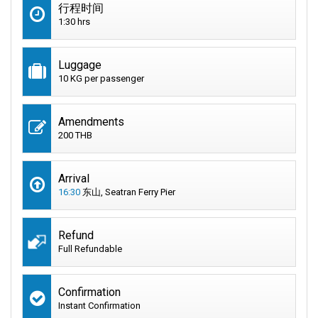
行程时间
1:30 hrs
Luggage
10 KG per passenger
Amendments
200 THB
Arrival
16:30
东山, Seatran Ferry Pier
Refund
Full Refundable
Confirmation
Instant Confirmation