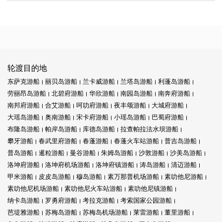
轮渡目的地
东萨克游船
丽贝岛游船
兰卡威游船
兰塔岛游船
利蓬岛游船
劳丽昂岛游船
北碧府游船
华欣游船
南园岛游船
南奔府游船
南邦府游船
合艾游船
呵叻府游船
夜丰颂游船
大城府游船
大瑶岛游船
奥南游船
宋卡府游船
小瑶岛游船
巴蜀府游船
布隆岛游船
帕岸岛游船
库德岛游船
拉查帕拉法水坝游船
攀牙游船
春武里府游船
春蓬游船
春蓬火车站游船
普吉岛游船
普岛游船
暹粒游船
曼谷游船
朱姆岛游船
沙敦游船
沙美岛游船
洛坤府游船
洛坤府机场游船
洛坤府镇游船
涛岛游船
清迈游船
甲米游船
皮皮岛游船
穆岛游船
素万那普机场游船
素叻他尼游船
素叻他尼机场游船
素叻他尼火车站游船
素叻他尼镇游船
纳卡岛游船
罗勇府游船
考拉克游船
考索国家公园游船
芭堤雅游船
苏梅岛游船
苏梅岛机场游船
莱雷游船
董里游船