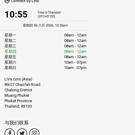
Connect by LINE
10:55
Time in Thailand
(UTC+07:00)
星期四 06 八月 2026, 10:55am
星期一
08am - 12am
星期二
08am - 12am
星期三
08am - 12am
星期四
08am - 12am
星期五
08am - 12am
星期六
10am - 07pm
星期日
10am - 07pm
LiVa.com (Asia)
89/27 Chaofah Road
Chalong District
Muang Phuket
Phuket Province
Thailand, 83130
与我们联系