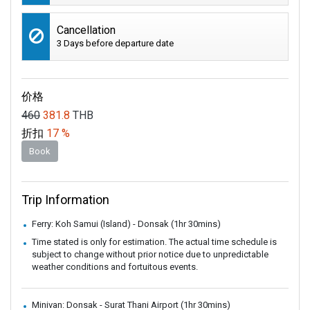
Cancellation
3 Days before departure date
价格
460
381.8
THB
折扣
17 %
Book
Trip Information
Ferry: Koh Samui (Island) - Donsak (1hr 30mins)
Time stated is only for estimation. The actual time schedule is
subject to change without prior notice due to unpredictable
weather conditions and fortuitous events.
Minivan: Donsak - Surat Thani Airport (1hr 30mins)