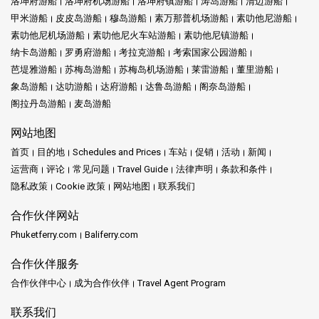
洛坤府游船
洛坤府机场游船
洛坤府镇游船
涛岛游船
清迈游船
甲米游船
皮皮岛游船
穆岛游船
素万那普机场游船
素叻他尼游船
素叻他尼机场游船
素叻他尼火车站游船
素叻他尼镇游船
纳卡岛游船
罗勇府游船
考拉克游船
考索国家公园游船
芭堤雅游船
苏梅岛游船
苏梅岛机场游船
莱雷游船
董里游船
象岛游船
达叻游船
达府游船
达鲁岛游船
阁奈岛游船
阁拉丹岛游船
麦岛游船
网站地图
首页
目的地
Schedules and Prices
车站
促销
活动
新闻
运营商
评论
常见问题
Travel Guide
法律声明
条款和条件
隐私政策
Cookie 政策
网站地图
联系我们
合作伙伴网站
Phuketferry.com
Baliferry.com
合作伙伴服务
合作伙伴中心
成为合作伙伴
Travel Agent Program
联系我们