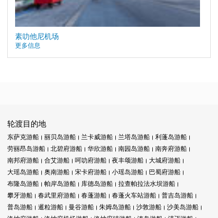
素叻他尼机场
更多信息
轮渡目的地
东萨克游船
丽贝岛游船
兰卡威游船
兰塔岛游船
利蓬岛游船
劳丽昂岛游船
北碧府游船
华欣游船
南园岛游船
南奔府游船
南邦府游船
合艾游船
呵叻府游船
夜丰颂游船
大城府游船
大瑶岛游船
奥南游船
宋卡府游船
小瑶岛游船
巴蜀府游船
布隆岛游船
帕岸岛游船
库德岛游船
拉查帕拉法水坝游船
攀牙游船
春武里府游船
春蓬游船
春蓬火车站游船
普吉岛游船
普岛游船
暹粒游船
曼谷游船
朱姆岛游船
沙敦游船
沙美岛游船