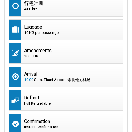
行程时间
4:00 hrs
Luggage
10 KG per passenger
Amendments
200 THB
Arrival
10:00
Surat Thani Airport, 素叻他尼机场
Refund
Full Refundable
Confirmation
Instant Confirmation