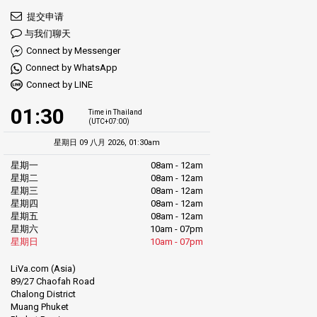
提交申请
与我们聊天
Connect by Messenger
Connect by WhatsApp
Connect by LINE
01:30
Time in Thailand
(UTC+07:00)
星期日 09 八月 2026, 01:30am
星期一
08am - 12am
星期二
08am - 12am
星期三
08am - 12am
星期四
08am - 12am
星期五
08am - 12am
星期六
10am - 07pm
星期日
10am - 07pm
LiVa.com (Asia)
89/27 Chaofah Road
Chalong District
Muang Phuket