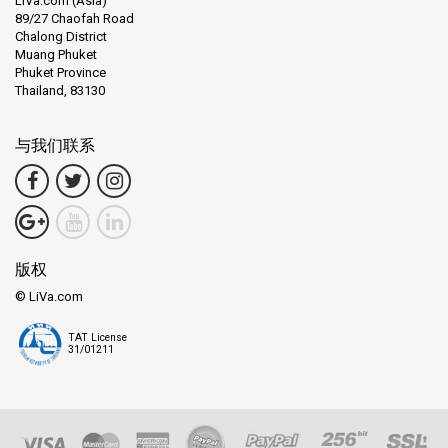
LiVa.com (Asia)
89/27 Chaofah Road
Chalong District
Muang Phuket
Phuket Province
Thailand, 83130
与我们联系
版权
© LiVa.com
TAT License
31/01211