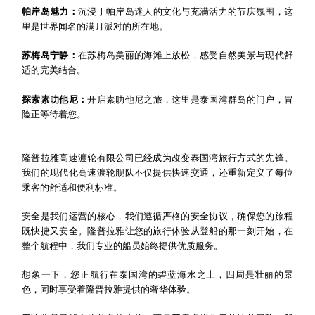
帕岸岛魅力：
沉浸于帕岸岛迷人的文化与充满活力的节庆氛围，这
里是世界闻名的满月派对的所在地。
苏梅岛宁静：
在苏梅岛美丽的海滩上放松，感受自然美景与现代舒
适的完美结合。
探索素叻他尼：
开启素叻他尼之旅，这里是泰国湾群岛的门户，冒
险正等待着您。
隆普拉雅高速渡轮有限公司已经成为改变泰国湾旅行方式的先锋。
我们的现代化高速渡轮舰队不仅提供快速交通，还重新定义了每位
乘客的舒适和便利标准。
安全是我们运营的核心，我们遵循严格的安全协议，确保您的旅程
既快捷又安全。隆普拉雅让您的旅行体验从登船的那一刻开始，在
整个航程中，我们专业的船员始终提供优质服务。
想象一下，您正航行在泰国湾的碧蓝海水之上，四周是壮丽的景
色，同时享受着隆普拉雅提供的奢华体验。