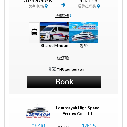
Thani)宁静的海滩上,细软的沙滩在向您招手。
洛坤机场
通萨拉码头
历史悠久的Nakhon Si Thammarat城墙见证着逝去的时光。这些地
行程详情
方都提供独特的体验,等待着好奇的旅行者去探索。从NST出发,踏
上旅程,沉浸于地道的泰国体验中。
须知:
Shared Minivan
游船
由
泰国亚洲航空
和
泰国诺克航空
等航空公司运营。
经济舱
距离
帕玛哈泰寺等标志性建筑
不远。
950
per person
THB
Book
直接连接
素叻他尼
和其他
泰国目的地
。
坐落在该省的黄金地段。
附近的市场出售皮影戏等传统工艺品。
Lomprayah High Speed
Ferries Co., Ltd.
08:30
14:15