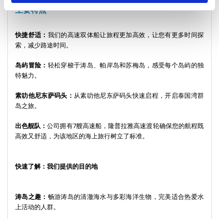
主要特点
快捷舒适：
我们的高速双体船让旅程更加高效，让您有更多时间探
索，减少路途时间。
岛屿冒险：
轻松穿梭于涛岛、帕岸岛和苏梅岛，感受每个岛屿的独
特魅力。
素叻他尼东萨码头：
从素叻他尼东萨码头快速启程，开启泰国湾群
岛之旅。
出色舰队：
公司拥有7艘高速船，隆普拉雅高速渡轮确保您的航程既
高效又舒适，为该地区的海上旅行树立了标准。
快速了解：我们提供的目的地
涛岛之趣：
畅游涛岛的清澈海水与多彩海洋生物，完美适合热爱水
上活动的人群。