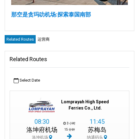
那空是贪玛叻机场:探索泰国南部
从那空是贪玛叻机场(NST)开始探索泰国南部。机场位于那空是贪
玛叻市中心。它是领略那空是贪玛叻省奇景的首选入口。体验地
Related Routes
运营商
道的泰国传统,见证令人惊叹的景点。
Related Routes
关于那空是贪玛叻机场
那空是贪玛叻机场(NST)不仅是中转站,更是您了解泰国南部丰富文
化遗产的起点。无论您是本地人还是国际旅客,机场都是您通往无
Select Date
数机遇的桥梁。泰国亚洲航空和泰国皇雀航空等航空公司确保NST
达到全球一流标准。
Lomprayah High Speed
机场的作用远不止提供国际航班。它是那空是贪玛叻府的重要标
Ferries Co., Ltd.
志。当地企业家昭披耶·那空(Chao Phraya Nakhon)又名山田长政
(Yamada Nagamasa),经常谈到机场对该地区的重要性。他非常认
08:30
11:45
3 小时
可机场的价值和影响力。
洛坤府机场
苏梅岛
15 分钟
洛坤机场
纳通码头
从市中心向南驱车不久即可到达机场。机场通往泰国一些最古老