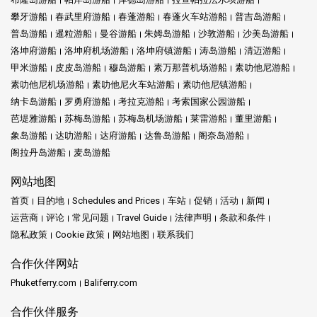
攀牙游船
春武里府游船
春蓬游船
春蓬火车站游船
普吉岛游船
普岛游船
暹粒游船
曼谷游船
朱姆岛游船
沙敦游船
沙美岛游船
洛坤府游船
洛坤府机场游船
洛坤府镇游船
涛岛游船
清迈游船
甲米游船
皮皮岛游船
穆岛游船
素万那普机场游船
素叻他尼游船
素叻他尼机场游船
素叻他尼火车站游船
素叻他尼镇游船
纳卡岛游船
罗勇府游船
考拉克游船
考索国家公园游船
芭堤雅游船
苏梅岛游船
苏梅岛机场游船
莱雷游船
董里游船
象岛游船
达叻游船
达府游船
达鲁岛游船
阁奈岛游船
阁拉丹岛游船
麦岛游船
网站地图
首页
目的地
Schedules and Prices
车站
促销
活动
新闻
运营商
评论
常见问题
Travel Guide
法律声明
条款和条件
隐私政策
Cookie 政策
网站地图
联系我们
合作伙伴网站
Phuketferry.com
Baliferry.com
合作伙伴服务