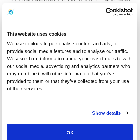
刺激与期待。舒适的旅途和绝美的景色将让您叹为观止。
使命与愿景
This website uses cookies
隆普拉雅高速渡轮有限公司致力于通过其高速渡轮舰队改变您的旅
行体验。我们旨在让旅客轻松前往精彩目的地，如
涛岛
、
帕岸岛
、
We use cookies to personalise content and ads, to
苏梅岛
、
曼谷
等地。我们努力确保您的旅程安全、快速且难以忘
provide social media features and to analyse our traffic.
怀。
We also share information about your use of our site with
our social media, advertising and analytics partners who
我们的愿景是为高速渡轮服务树立新的标杆。我们引领行业发展，
并将隆普拉雅定位为现代旅行的最佳选择。我们以卓越的服务、安
may combine it with other information that you’ve
全保障和旅客满意度闻名。我们的目标是让交通方式成为您旅行故
provided to them or that they’ve collected from your use
事中不可或缺的一部分。
of their services.
公司服务
Show details
隆普拉雅高速渡轮提供全面的服务，满足您多样化的旅行需求。我
们的舰队包括7艘高速渡轮，设备现代化且舒适，我们的专业团队确
保您享受愉快的旅程。从登船的那一刻起到抵达目的地，我们的服
OK
务体现卓越品质。