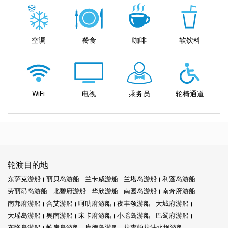
空调
餐食
咖啡
软饮料
WiFi
电视
乘务员
轮椅通道
轮渡目的地
东萨克游船
丽贝岛游船
兰卡威游船
兰塔岛游船
利蓬岛游船
劳丽昂岛游船
北碧府游船
华欣游船
南园岛游船
南奔府游船
南邦府游船
合艾游船
呵叻府游船
夜丰颂游船
大城府游船
大瑶岛游船
奥南游船
宋卡府游船
小瑶岛游船
巴蜀府游船
布隆岛游船
帕岸岛游船
库德岛游船
拉查帕拉法水坝游船