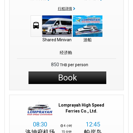
的城市,如素叻他尼。
行程详情
对于历史爱好者来说,帕玛哈泰寺(Wat Phra Mahathat)高耸的佛塔
引人注目,吸引着游客前来朝拜。那空是市的城墙让人想起逝去的
时光,诉说着往昔的故事。考朗国家公园(Khao Luang National
Park)等待着自然爱好者的到来。这座保护区是泰国南部翠绿心脏
Shared Minivan
游船
的代表,展现了该地区原始的美景。
经济舱
泰国湾附近有原始海滩,素叻他尼(Surat Thani)拥有金色海岸,适合
休闲和海上活动。您可以选择潜水或日光浴。当地市场有艺术创
850
per person
THB
作,如皮影戏,这是洛坤府(Nakhon Si Thammarat)文化的象征。
Book
这些精致的作品可以作为永恒的纪念品。那空是市拥有熙熙攘攘
的市场,可以让您深入了解独特的文化。Tha Rua等景点展示了古老
的泰国传统。从那空是市飞往众多目的地的航班确保旅客可以继
续他们的泰国之旅。您可以前往曼谷,或者乘坐飞机前往清迈,深入
了解泰国的壮丽。
Lomprayah High Speed
Ferries Co., Ltd.
那空是贪玛叻机场(NST)是您探索那空是贪玛叻府瑰宝的门户。泰
08:30
12:45
国南部历史悠久,风光旖旎。古老的帕玛哈泰寺(Wat Phra
4 小时
Mahathat)让您深入了解该地区的宗教历史。附近素叻他尼(Surat
洛坤府机场
帕岸岛
15 分钟