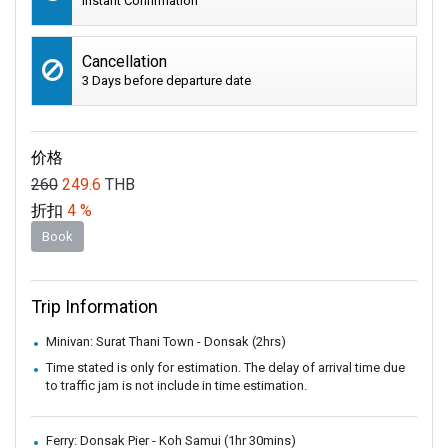
Instant Confirmation
Cancellation
3 Days before departure date
价格
260
249.6
THB
折扣
4 %
Book
Trip Information
Minivan: Surat Thani Town - Donsak (2hrs)
Time stated is only for estimation. The delay of arrival time due
to traffic jam is not include in time estimation.
Ferry: Donsak Pier - Koh Samui (1hr 30mins)