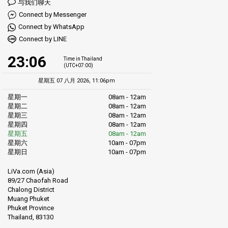
与我们聊天
Connect by Messenger
Connect by WhatsApp
Connect by LINE
23:06
Time in Thailand
(UTC+07:00)
星期五 07 八月 2026, 11:06pm
星期一
08am - 12am
星期二
08am - 12am
星期三
08am - 12am
星期四
08am - 12am
星期五
08am - 12am
星期六
10am - 07pm
星期日
10am - 07pm
LiVa.com (Asia)
89/27 Chaofah Road
Chalong District
Muang Phuket
Phuket Province
Thailand, 83130