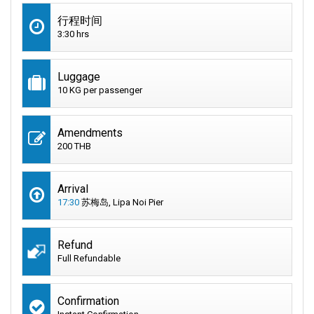
行程时间
3:30 hrs
Luggage
10 KG per passenger
Amendments
200 THB
Arrival
17:30
苏梅岛, Lipa Noi Pier
Refund
Full Refundable
Confirmation