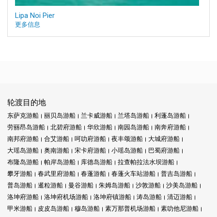
Lipa Noi Pier
更多信息
轮渡目的地
东萨克游船
丽贝岛游船
兰卡威游船
兰塔岛游船
利蓬岛游船
劳丽昂岛游船
北碧府游船
华欣游船
南园岛游船
南奔府游船
南邦府游船
合艾游船
呵叻府游船
夜丰颂游船
大城府游船
大瑶岛游船
奥南游船
宋卡府游船
小瑶岛游船
巴蜀府游船
布隆岛游船
帕岸岛游船
库德岛游船
拉查帕拉法水坝游船
攀牙游船
春武里府游船
春蓬游船
春蓬火车站游船
普吉岛游船
普岛游船
暹粒游船
曼谷游船
朱姆岛游船
沙敦游船
沙美岛游船
洛坤府游船
洛坤府机场游船
洛坤府镇游船
涛岛游船
清迈游船
甲米游船
皮皮岛游船
穆岛游船
素万那普机场游船
素叻他尼游船