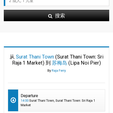
搜索
从
Surat Thani Town
(Surat Thani Town: Sri
Raja 1 Market) 到
苏梅岛
(Lipa Noi Pier)
By
Raja Ferry
Departure
14:00
Surat Thani Town, Surat Thani Town: Sri Raja 1
Market