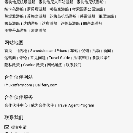
素叻他尼机场游船
素叻他尼火车站游船
素叻他尼镇游船
纳卡岛游船
罗勇府游船
考拉克游船
考索国家公园游船
芭堤雅游船
苏梅岛游船
苏梅岛机场游船
莱雷游船
董里游船
象岛游船
达叻游船
达府游船
达鲁岛游船
阁奈岛游船
阁拉丹岛游船
麦岛游船
网站地图
首页
目的地
Schedules and Prices
车站
促销
活动
新闻
运营商
评论
常见问题
Travel Guide
法律声明
条款和条件
隐私政策
Cookie 政策
网站地图
联系我们
合作伙伴网站
Phuketferry.com
Baliferry.com
合作伙伴服务
合作伙伴中心
成为合作伙伴
Travel Agent Program
联系我们
提交申请