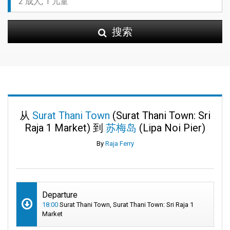
搜索
从
Surat Thani Town
(Surat Thani Town: Sri
Raja 1 Market) 到
苏梅岛
(Lipa Noi Pier)
By
Raja Ferry
Departure
18:00
Surat Thani Town, Surat Thani Town: Sri Raja 1
Market