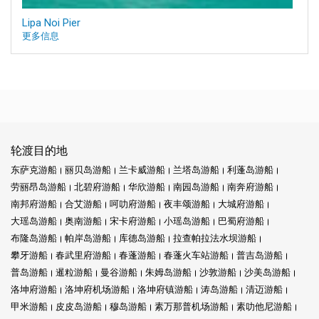
Lipa Noi Pier
更多信息
轮渡目的地
东萨克游船
丽贝岛游船
兰卡威游船
兰塔岛游船
利蓬岛游船
劳丽昂岛游船
北碧府游船
华欣游船
南园岛游船
南奔府游船
南邦府游船
合艾游船
呵叻府游船
夜丰颂游船
大城府游船
大瑶岛游船
奥南游船
宋卡府游船
小瑶岛游船
巴蜀府游船
布隆岛游船
帕岸岛游船
库德岛游船
拉查帕拉法水坝游船
攀牙游船
春武里府游船
春蓬游船
春蓬火车站游船
普吉岛游船
普岛游船
暹粒游船
曼谷游船
朱姆岛游船
沙敦游船
沙美岛游船
洛坤府游船
洛坤府机场游船
洛坤府镇游船
涛岛游船
清迈游船
甲米游船
皮皮岛游船
穆岛游船
素万那普机场游船
素叻他尼游船