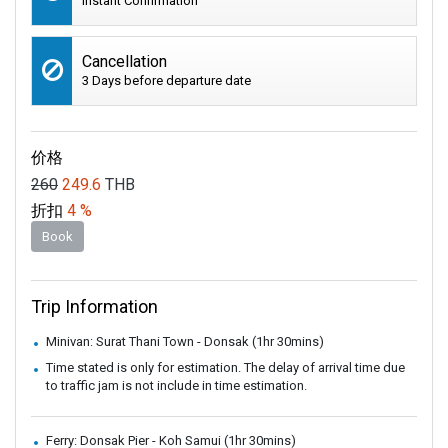
Instant Confirmation
Cancellation
3 Days before departure date
价格
260
249.6
THB
折扣
4 %
Book
Trip Information
Minivan: Surat Thani Town - Donsak (1hr 30mins)
Time stated is only for estimation. The delay of arrival time due
to traffic jam is not include in time estimation.
Ferry: Donsak Pier - Koh Samui (1hr 30mins)