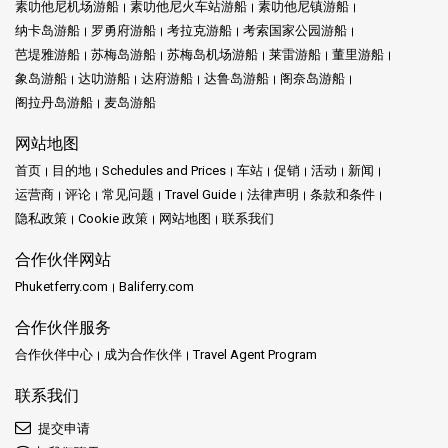
素叻他尼机场游船
素叻他尼火车站游船
素叻他尼镇游船
纳卡岛游船
罗勇府游船
考拉克游船
考索国家公园游船
芭堤雅游船
苏梅岛游船
苏梅岛机场游船
莱雷游船
董里游船
象岛游船
达叻游船
达府游船
达鲁岛游船
阁奈岛游船
阁拉丹岛游船
麦岛游船
网站地图
首页
目的地
Schedules and Prices
车站
促销
活动
新闻
运营商
评论
常见问题
Travel Guide
法律声明
条款和条件
隐私政策
Cookie 政策
网站地图
联系我们
合作伙伴网站
Phuketferry.com
Baliferry.com
合作伙伴服务
合作伙伴中心
成为合作伙伴
Travel Agent Program
联系我们
提交申请