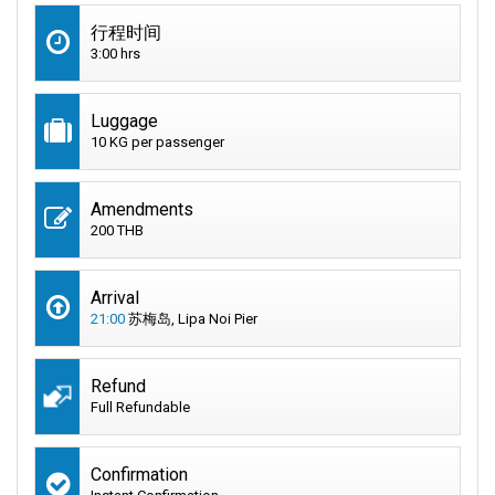
行程时间
3:00 hrs
Luggage
10 KG per passenger
Amendments
200 THB
Arrival
21:00
苏梅岛, Lipa Noi Pier
Refund
Full Refundable
Confirmation