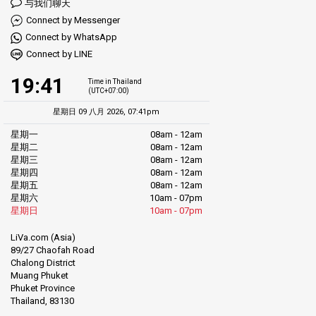
与我们聊天
Connect by Messenger
Connect by WhatsApp
Connect by LINE
19:41
Time in Thailand
(UTC+07:00)
星期日 09 八月 2026, 07:41pm
星期一
08am - 12am
星期二
08am - 12am
星期三
08am - 12am
星期四
08am - 12am
星期五
08am - 12am
星期六
10am - 07pm
星期日
10am - 07pm
LiVa.com (Asia)
89/27 Chaofah Road
Chalong District
Muang Phuket
Phuket Province
Thailand, 83130