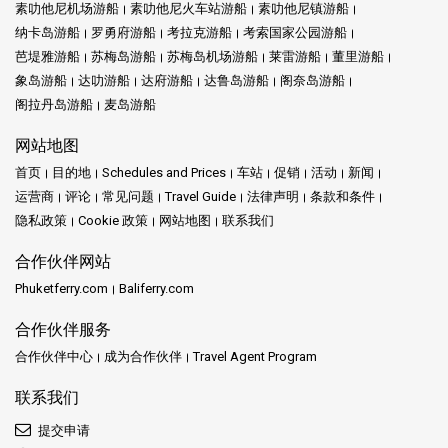
素叻他尼机场游船
素叻他尼火车站游船
素叻他尼镇游船
纳卡岛游船
罗勇府游船
考拉克游船
考索国家公园游船
芭堤雅游船
苏梅岛游船
苏梅岛机场游船
莱雷游船
董里游船
象岛游船
达叻游船
达府游船
达鲁岛游船
阁奈岛游船
阁拉丹岛游船
麦岛游船
网站地图
首页
目的地
Schedules and Prices
车站
促销
活动
新闻
运营商
评论
常见问题
Travel Guide
法律声明
条款和条件
隐私政策
Cookie 政策
网站地图
联系我们
合作伙伴网站
Phuketferry.com
Baliferry.com
合作伙伴服务
合作伙伴中心
成为合作伙伴
Travel Agent Program
联系我们
提交申请