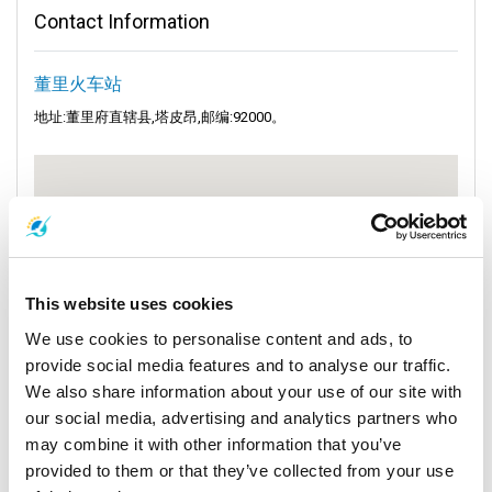
Contact Information
不同地方。在火车站内,乘客可以购买火车票。他们必须选择想要
的卧铺类型,最重要的是,他们必须选择目的地。
董里火车站
董里是泰国南部的瑰宝,完美地诠释了泰国南部独特的魅力。因此,
董里火车站不仅仅是一个中转站,更是开启全国铁路之旅的起点。
地址:董里府直辖县,塔皮昂,邮编:92000。
您可以选择舒适的卧铺车厢,也可以选择经济实惠的标准车厢。每
一种选择都能为您带来独特的体验,尤其是从曼谷到华南蓬的著名
火车之旅。
曼谷以其繁华的街道而独具魅力。华欣等目的地则提供宁静的海
岸度假胜地,从华南蓬火车站出发即可轻松抵达。其他地区,如三仙
和通颂,则将文化遗产与自然美景融为一体。
This website uses cookies
We use cookies to personalise content and ads, to
庄火车站是泰国国家铁路的重要组成部分。它不仅仅是一个车站,
provide social media features and to analyse our traffic.
更是探索泰国各种列车的起点。从买票到选择卧铺,每一次旅行都
是独一无二的。乘客可以选择乘坐特快列车享受舒适的旅程,也可
We also share information about your use of our site with
以选择乘坐东北线列车探索未知的世界。
our social media, advertising and analytics partners who
may combine it with other information that you’ve
您真的应该坐火车从曼谷到清迈,这是一次奇妙的旅行。此外,很多
provided to them or that they’ve collected from your use
人喜欢廊开府的火车路线。无论您是前往热闹的曼谷,还是宁静的