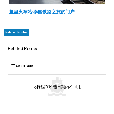
董里火车站:泰国铁路之旅的门户
自1913年启用以来,董里火车站一直是泰国铁路系统的重要组成部
分。它以其独特的法式建筑吸引着游客。泰国国家铁路公司负责
Related Routes
运营董里火车站。火车站位于董里府直辖县的中心地带塔皮昂。
它不仅仅是一个火车站。它还是开启无数冒险之旅的起点。站内
Related Routes
设有售票处和售货亭,方便乘客在乘车前购买火车票和品尝当地美
食。
出租车方便易达,可快速抵达附近的住宿地点。泰国国家铁路公司
Select Date
运营董里火车站。该站位于塔皮昂,地处董里县中心。
车站提供多种列车服务。它提供前往热门目的地的关键列车路
此行程在所选日期内不可用
线。从该站出发,可以前往曼谷、三森、坎塘、通颂和洛坤府等
地。
关于董里火车站
董里火车站周边地区生机勃勃。出租车随处可见,可以载乘客前往