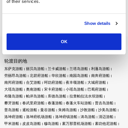
of their services.
华欣海岸,每一次旅行都意义重大。毕竟,沿途的经历和游览的目的
地一样令人难忘。
Show details
须知:
由法国人最初建造的董里火车站目前由泰国国家铁路公司运营。
OK
7月和8月
是当地最繁忙的时期,非常适合体验当地充满活力的氛
围。
轮渡目的地
初来乍到的游客可以从三等座到卧铺列车中选择适合自己的座
东萨克游船
丽贝岛游船
兰卡威游船
兰塔岛游船
利蓬岛游船
位。
劳丽昂岛游船
北碧府游船
华欣游船
南园岛游船
南奔府游船
南邦府游船
合艾游船
呵叻府游船
夜丰颂游船
大城府游船
车站提供广泛的列车服务,确保与泰国各地众多目的地的连接。
大瑶岛游船
奥南游船
宋卡府游船
小瑶岛游船
巴蜀府游船
布隆岛游船
帕岸岛游船
库德岛游船
拉查帕拉法水坝游船
从董里出发的直达线路可通往苏梅岛和帕岸岛等沿海奇观。
攀牙游船
春武里府游船
春蓬游船
春蓬火车站游船
普吉岛游船
普岛游船
暹粒游船
曼谷游船
朱姆岛游船
沙敦游船
沙美岛游船
洛坤府游船
洛坤府机场游船
洛坤府镇游船
涛岛游船
清迈游船
甲米游船
皮皮岛游船
穆岛游船
素万那普机场游船
素叻他尼游船