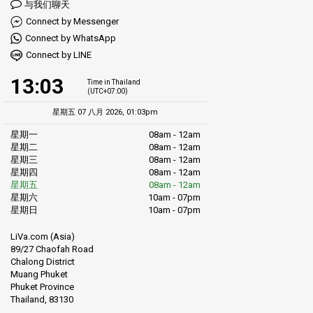
与我们聊天
Connect by Messenger
Connect by WhatsApp
Connect by LINE
13:03
Time in Thailand
(UTC+07:00)
星期五 07 八月 2026, 01:03pm
星期一
08am - 12am
星期二
08am - 12am
星期三
08am - 12am
星期四
08am - 12am
星期五
08am - 12am
星期六
10am - 07pm
星期日
10am - 07pm
LiVa.com (Asia)
89/27 Chaofah Road
Chalong District
Muang Phuket
Phuket Province
Thailand, 83130