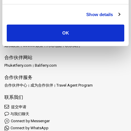
象岛游船
达叻游船
达府游船
达鲁岛游船
阁奈岛游船
阁拉丹岛游船
麦岛游船
Show details
网站地图
首页
目的地
Schedules and Prices
车站
促销
活动
新闻
OK
运营商
评论
常见问题
Travel Guide
法律声明
条款和条件
隐私政策
Cookie 政策
网站地图
联系我们
合作伙伴网站
Phuketferry.com
Baliferry.com
合作伙伴服务
合作伙伴中心
成为合作伙伴
Travel Agent Program
联系我们
提交申请
与我们聊天
Connect by Messenger
Connect by WhatsApp