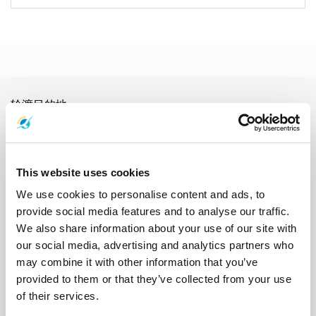
轮渡目的地
东萨克游船
丽贝岛游船
兰卡威游船
兰塔岛游船
利蓬岛游船
劳丽昂岛游船
北碧府游船
华欣游船
南园岛游船
南奔府游船
南邦府游船
合艾游船
呵叻府游船
夜丰颂游船
大城府游船
This website uses cookies
大瑶岛游船
奥南游船
宋卡府游船
小瑶岛游船
巴蜀府游船
布隆岛游船
帕岸岛游船
库德岛游船
拉查帕拉法水坝游船
We use cookies to personalise content and ads, to
攀牙游船
春武里府游船
春蓬游船
春蓬火车站游船
普吉岛游船
provide social media features and to analyse our traffic.
普岛游船
暹粒游船
曼谷游船
朱姆岛游船
沙敦游船
沙美岛游船
We also share information about your use of our site with
洛坤府游船
洛坤府机场游船
洛坤府镇游船
涛岛游船
清迈游船
our social media, advertising and analytics partners who
甲米游船
皮皮岛游船
穆岛游船
素万那普机场游船
素叻他尼游船
may combine it with other information that you’ve
素叻他尼机场游船
素叻他尼火车站游船
素叻他尼镇游船
provided to them or that they’ve collected from your use
纳卡岛游船
罗勇府游船
考拉克游船
考索国家公园游船
of their services.
芭堤雅游船
苏梅岛游船
苏梅岛机场游船
莱雷游船
董里游船