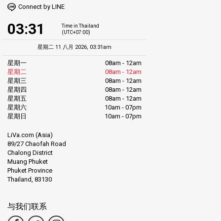
Connect by LINE
03:31
Time in Thailand
(UTC+07:00)
星期二 11 八月 2026, 03:31am
星期一
08am - 12am
星期二
08am - 12am
星期三
08am - 12am
星期四
08am - 12am
星期五
08am - 12am
星期六
10am - 07pm
星期日
10am - 07pm
LiVa.com (Asia)
89/27 Chaofah Road
Chalong District
Muang Phuket
Phuket Province
Thailand, 83130
与我们联系