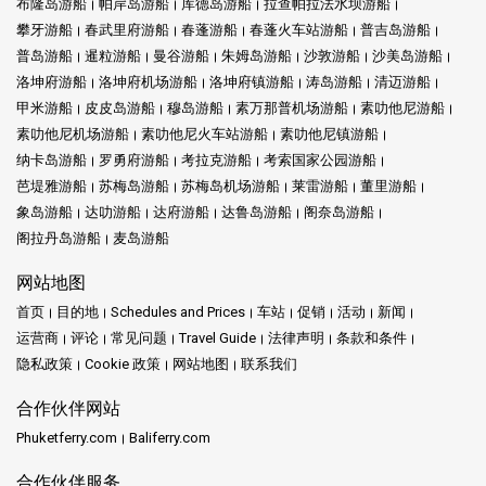
布隆岛游船
帕岸岛游船
库德岛游船
拉查帕拉法水坝游船
攀牙游船
春武里府游船
春蓬游船
春蓬火车站游船
普吉岛游船
普岛游船
暹粒游船
曼谷游船
朱姆岛游船
沙敦游船
沙美岛游船
洛坤府游船
洛坤府机场游船
洛坤府镇游船
涛岛游船
清迈游船
甲米游船
皮皮岛游船
穆岛游船
素万那普机场游船
素叻他尼游船
素叻他尼机场游船
素叻他尼火车站游船
素叻他尼镇游船
纳卡岛游船
罗勇府游船
考拉克游船
考索国家公园游船
芭堤雅游船
苏梅岛游船
苏梅岛机场游船
莱雷游船
董里游船
象岛游船
达叻游船
达府游船
达鲁岛游船
阁奈岛游船
阁拉丹岛游船
麦岛游船
网站地图
首页
目的地
Schedules and Prices
车站
促销
活动
新闻
运营商
评论
常见问题
Travel Guide
法律声明
条款和条件
隐私政策
Cookie 政策
网站地图
联系我们
合作伙伴网站
Phuketferry.com
Baliferry.com
合作伙伴服务