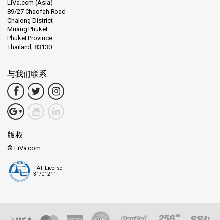
LiVa.com (Asia)
89/27 Chaofah Road
Chalong District
Muang Phuket
Phuket Province
Thailand, 83130
与我们联系
版权
© LiVa.com
TAT License
31/01211