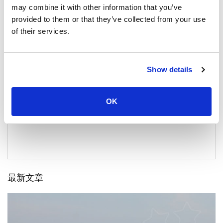
供彈性。
may combine it with other information that you’ve
provided to them or that they’ve collected from your use
- 提前預訂：建議提前預訂機票，特別是在旅遊旺季，以確保在這
of their services.
條熱門航線上預留座位。
乘坐快艇從穆島前往皮皮島不僅僅是一次旅行。這是一場冒險。
安達曼海的美麗在這驚心動魄的旅程中展現出來。兩名操作員確
Show details
保您的旅程順利。他們每天都承諾提供快速前往皮皮島海岸的通
道。這條路線不只是旅行。這是一個發現。泰國海岸的興奮與寧
靜之美正等著您。您的門票不僅僅是一段旅程。這是令人難忘的
OK
時刻的入口。輕鬆滑過波浪。搭乘快艇即可抵達皮皮島的奇觀。
進行預訂。讓冒險開始吧。今天體驗安達曼的刺激和美麗。
最新文章