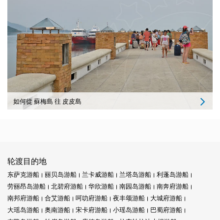
如何從 蘇梅島 往 皮皮島
轮渡目的地
东萨克游船
丽贝岛游船
兰卡威游船
兰塔岛游船
利蓬岛游船
劳丽昂岛游船
北碧府游船
华欣游船
南园岛游船
南奔府游船
南邦府游船
合艾游船
呵叻府游船
夜丰颂游船
大城府游船
大瑶岛游船
奥南游船
宋卡府游船
小瑶岛游船
巴蜀府游船