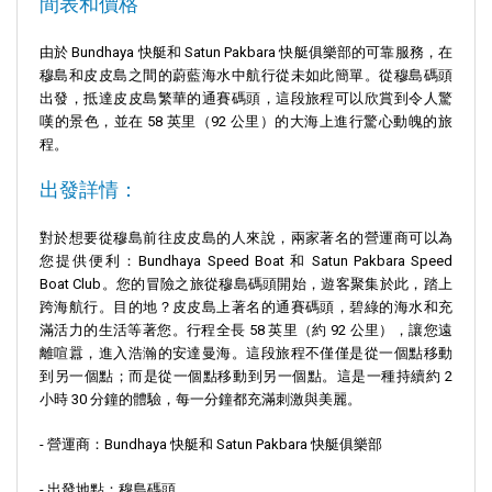
間表和價格
由於 Bundhaya 快艇和 Satun Pakbara 快艇俱樂部的可靠服務，在
穆島和皮皮島之間的蔚藍海水中航行從未如此簡單。從穆島碼頭
出發，抵達皮皮島繁華的通賽碼頭，這段旅程可以欣賞到令人驚
嘆的景色，並在 58 英里（92 公里）的大海上進行驚心動魄的旅
程。
出發詳情：
對於想要從穆島前往皮皮島的人來說，兩家著名的營運商可以為
您提供便利：Bundhaya Speed Boat 和 Satun Pakbara Speed
Boat Club。您的冒險之旅從穆島碼頭開始，遊客聚集於此，踏上
跨海航行。目的地？皮皮島上著名的通賽碼頭，碧綠的海水和充
滿活力的生活等著您。行程全長 58 英里（約 92 公里），讓您遠
離喧囂，進入浩瀚的安達曼海。這段旅程不僅僅是從一個點移動
到另一個點；而是從一個點移動到另一個點。這是一種持續約 2
小時 30 分鐘的體驗，每一分鐘都充滿刺激與美麗。
- 營運商：Bundhaya 快艇和 Satun Pakbara 快艇俱樂部
- 出發地點：穆島碼頭