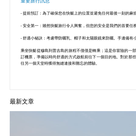
重要旅行訊息
- 提前預訂：為了確保您在快艇上的位置並避免任何最後一刻的麻
- 安全第一：雖然快艇旅行令人興奮，但您的安全是我們的首要任
- 舒適小秘訣：考慮帶防曬乳、帽子和太陽眼鏡來防曬。手邊備有
乘坐快艇從穆島到普吉島的旅程不僅僅是轉乘；這是你冒險的一
訂機票，準備以時尚舒適的方式啟航前往下一個目的地。對於那
往另一個天堂時獲得無縫連接和難忘的體驗。
最新文章