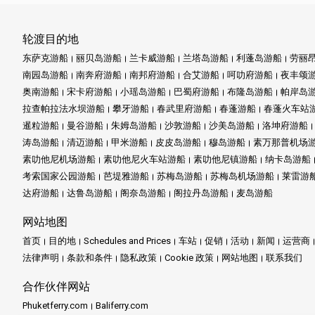
轮渡目的地
东萨克游船
丽贝岛游船
兰卡威游船
兰塔岛游船
利蓬岛游船
劳丽
南园岛游船
南奔府游船
南邦府游船
合艾游船
呵叻府游船
夜丰颂
奥南游船
宋卡府游船
小瑶岛游船
巴蜀府游船
布隆岛游船
帕岸岛
拉查帕拉法水坝游船
攀牙游船
春武里府游船
春蓬游船
春蓬火车站
暹粒游船
曼谷游船
朱姆岛游船
沙敦游船
沙美岛游船
洛坤府游船
涛岛游船
清迈游船
甲米游船
皮皮岛游船
穆岛游船
素万那普机场
素叻他尼机场游船
素叻他尼火车站游船
素叻他尼镇游船
纳卡岛游船
考索国家公园游船
芭堤雅游船
苏梅岛游船
苏梅岛机场游船
莱雷游
达府游船
达鲁岛游船
阁奈岛游船
阁拉丹岛游船
麦岛游船
网站地图
首页
目的地
Schedules and Prices
车站
促销
活动
新闻
运营商
法律声明
条款和条件
隐私政策
Cookie 政策
网站地图
联系我们
合作伙伴网站
Phuketferry.com
Baliferry.com