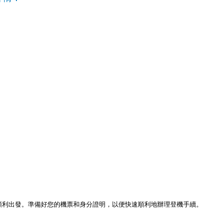
保順利出發。準備好您的機票和身分證明，以便快速順利地辦理登機手續。