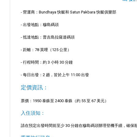
- 營運商：Bundhaya 快艇和 Satun Pakbara 快艇俱樂部
- 出發地點：穆島碼頭
- 抵達地點：普吉島拉薩達碼頭
- 距離：78 英哩（125 公里）
- 行程時間：約 3 小時 30 分鐘
- 每日出發：2 趟，皆於上午 11:00 出發
定價資訊：
票價：1950 泰銖至 2400 泰銖（約 55 至 67 美元）
入住須知：
請在預定出發時間前至少 30 分鐘在穆島碼頭辦理登機手續，確