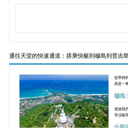
通往天堂的快速通道：搭乘快艇到穆島到普吉
從寧靜
就是一
穆島
透過我們可
等頂級
出發