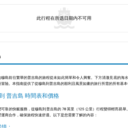
此行程在所选日期内不可用
島
的穆島前往繁華的普吉島的旅程從未如此簡單和令人興奮。下方清澈見底的海
種冒險。本指南提供了從穆島到普吉島的順利且風景如畫的旅行所需的所有基本
 到 普吉島 時間表和價格
靠的快艇服務，從穆島到普吉島的 78 英里（125 公里）行程變得輕而易舉。我們與 Bundhaya
營運商合作，確保旅程快速舒適。以下是您需要了解的內容：
詳情：