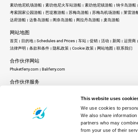
素叻他尼机场游船
素叻他尼火车站游船
素叻他尼镇游船
纳卡岛游船
考索国家公园游船
芭堤雅游船
苏梅岛游船
苏梅岛机场游船
莱雷游
达府游船
达鲁岛游船
阁奈岛游船
阁拉丹岛游船
麦岛游船
网站地图
首页
目的地
Schedules and Prices
车站
促销
活动
新闻
运营商
法律声明
条款和条件
隐私政策
Cookie 政策
网站地图
联系我们
合作伙伴网站
Phuketferry.com
Baliferry.com
合作伙伴服务
合作伙伴中心
成为合作伙伴
Travel Agent Program
This website uses cookie
We use cookies to personal
We also share information 
partners who may combine i
from your use of their serv