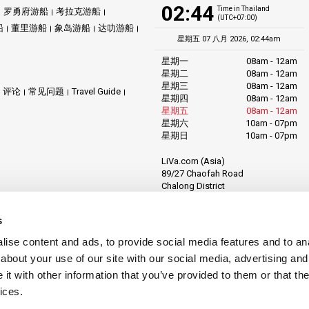
02:44
Time in Thailand
罗勇府游船
考拉克游船
(UTC+07:00)
船
董里游船
象岛游船
达叻游船
星期五 07 八月 2026, 02:44am
星期一
08am - 12am
星期二
08am - 12am
星期三
08am - 12am
评论
常见问题
Travel Guide
星期四
08am - 12am
星期五
08am - 12am
星期六
10am - 07pm
星期日
10am - 07pm
LiVa.com (Asia)
89/27 Chaofah Road
Chalong District
Muang Phuket
Phuket Province
s
Thailand, 83130
ise content and ads, to provide social media features and to anal
about your use of our site with our social media, advertising and
t with other information that you’ve provided to them or that the
ices.