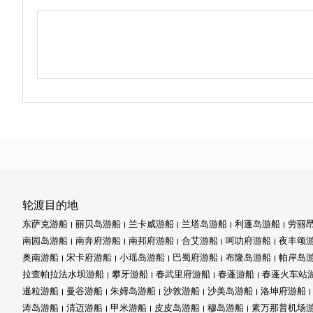
轮渡目的地
东萨克游船
丽贝岛游船
兰卡威游船
兰塔岛游船
利蓬岛游船
劳丽
南园岛游船
南奔府游船
南邦府游船
合艾游船
呵叻府游船
夜丰颂
奥南游船
宋卡府游船
小瑶岛游船
巴蜀府游船
布隆岛游船
帕岸岛
拉查帕拉法水坝游船
攀牙游船
春武里府游船
春蓬游船
春蓬火车站
暹粒游船
曼谷游船
朱姆岛游船
沙敦游船
沙美岛游船
洛坤府游船
涛岛游船
清迈游船
甲米游船
皮皮岛游船
穆岛游船
素万那普机场