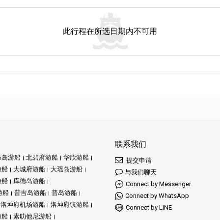
此行程在所选日期内不可用
联系我们
昂岛游船
北碧府游船
华欣游船
提交申请
游船
大城府游船
大瑶岛游船
与我们聊天
游船
库德岛游船
Connect by Messenger
游船
普吉岛游船
普岛游船
Connect by WhatsApp
洛坤府机场游船
洛坤府镇游船
Connect by LINE
游船
素叻他尼游船