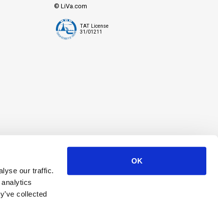
© LiVa.com
TAT License
31/01211
OK
yse our traffic.
 analytics
y’ve collected