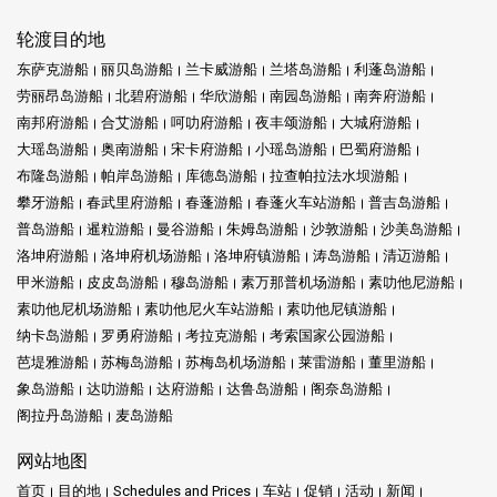
轮渡目的地
东萨克游船
丽贝岛游船
兰卡威游船
兰塔岛游船
利蓬岛游船
劳丽昂岛游船
北碧府游船
华欣游船
南园岛游船
南奔府游船
南邦府游船
合艾游船
呵叻府游船
夜丰颂游船
大城府游船
大瑶岛游船
奥南游船
宋卡府游船
小瑶岛游船
巴蜀府游船
布隆岛游船
帕岸岛游船
库德岛游船
拉查帕拉法水坝游船
攀牙游船
春武里府游船
春蓬游船
春蓬火车站游船
普吉岛游船
普岛游船
暹粒游船
曼谷游船
朱姆岛游船
沙敦游船
沙美岛游船
洛坤府游船
洛坤府机场游船
洛坤府镇游船
涛岛游船
清迈游船
甲米游船
皮皮岛游船
穆岛游船
素万那普机场游船
素叻他尼游船
素叻他尼机场游船
素叻他尼火车站游船
素叻他尼镇游船
纳卡岛游船
罗勇府游船
考拉克游船
考索国家公园游船
芭堤雅游船
苏梅岛游船
苏梅岛机场游船
莱雷游船
董里游船
象岛游船
达叻游船
达府游船
达鲁岛游船
阁奈岛游船
阁拉丹岛游船
麦岛游船
网站地图
首页
目的地
Schedules and Prices
车站
促销
活动
新闻