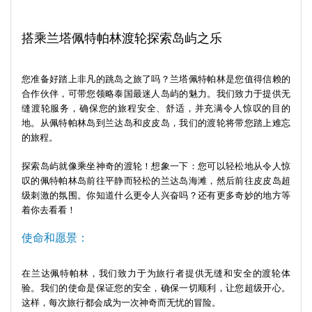
件兰塔岛精髓回家的人来说,这些当地商店是岛上根深蒂固的遗产
的完美纪念品。
搭乘兰塔佩特帕林渡轮探索岛屿之乐
码头不远处矗立着一座宏伟的中国寺庙,其复杂的设计见证了兰塔
岛丰富的文化底蕴。它静静地见证着兰塔岛与中国的贸易历史,在
您准备好踏上非凡的跳岛之旅了吗？兰塔佩特帕林是您值得信赖的
那个时代,满载香料和丝绸的船只停泊在兰塔岛海岸。
合作伙伴，可带您领略泰国最迷人岛屿的魅力。我们致力于提供无
缝渡轮服务，确保您的旅程安全、舒适，并充满令人惊叹的目的
对于内心充满探索精神的游客来说,距离兰塔岛老城仅30分钟车程
地。从佩特帕林岛到兰达岛和皮皮岛，我们的渡轮将带您踏上难忘
的兰塔岛(Koh Lanta Yai)和兰塔岛西海岸(Koh Lanta West Coast)
的旅程。
充满活力,拥有金黄色的沙滩和热闹的氛围,与老城宁静的美景形成
鲜明对比。尤其是西海岸,那里有热闹的酒吧和迷人的海滩,展现了
探索岛屿就像乘坐神奇的渡轮！想象一下：您可以轻松地从令人惊
岛屿欢庆和狂欢的一面。
叹的佩特帕林岛前往平静而轻松的兰达岛海滩，然后前往皮皮岛超
级刺激的氛围。你知道什么更令人兴奋吗？还有更多奇妙的地方等
兰塔岛老城区是历史、文化和自然美景的结晶。这里有标志性的
着你去看看！
长码头、美味的佳肴和丰富的文化遗产,仿佛是一次穿越时空的旅
行。当金色的夕阳为小镇披上温暖的霞光时,游客们会留下关于这
使命和愿景：
个过去与现在和谐共舞之地的美好回忆。
在兰达佩特帕林，我们致力于为旅行者提供无缝和安全的渡轮体
须知:
验。我们的使命是保证您的安全，确保一切顺利，让您超级开心。
这样，每次旅行都会成为一次神奇而无忧的冒险。