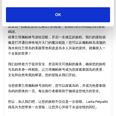
圍。
OK
蘭達島 - 沉浸在蘭達島悠閒的生活方式和原始海灘中。
皮皮島 - 體驗皮皮島充滿活力的能量、碧綠的海水和標誌性的通塞
碼頭。
搭乘兰塔佩帕林号游轮启航，开启一生难忘的旅程。我们的渡轮就
像是打开通往神奇地方大门的魔法钥匙！您可以从佩帕林岛清澈的
海水前往兰塔岛的美丽景色和皮皮岛令人兴奋的派对。就像踏入一
个全新的世界！
我们始终致力于提供安全、舒适和无可挑剔的服务，确保您的旅程
与岛屿本身一样精彩。让兰塔佩帕林号成为您探索泰国岛屿美景、
文化和自然奇观的桥梁。您的冒险从我们开始。
当您搭乘兰塔佩帕林号游轮时，您可以探索岛屿，并成为热爱泰国
岛屿的群体的一员。每位旅行者都有助于确保这些地方的安全。
所以，加入我们吧，让您的旅程不仅仅是一次假期。 Lanta Petpailin
很高兴为您带来一次冒险，让您开心并留下永远珍惜的回忆。