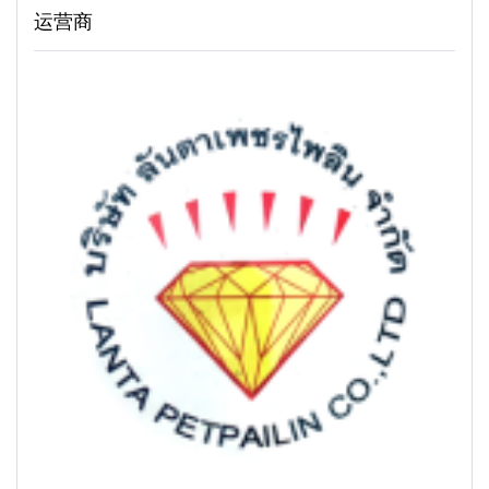
运营商
赠者,为生活在海岸边的人们提供着许多礼物。
沿着码头漫步,迎面而来的是诱人的泰国传统菜肴香气。对于喜欢
在兰塔岛用餐的人来说,老城区提供了无与伦比的美食之旅。品多
餐厅是这场美食冒险中的皇冠上的明珠。它以美味佳肴而闻名,保
证让您体验一场泰国美食之旅。
当您漫步在码头时,您会发现码头两侧排列着许多迷人的小商店,每
家商店都出售当地的手工艺品。这些工艺品不仅仅是简单的物品,
它们承载着兰塔岛的故事和回忆。店内陈列着手工编织的织物,还
有精心雕刻的小物件。每件物品都讲述着兰塔岛深厚而多彩的历
史。它们诉说着海吉普赛人的故事,讲述着岛上第一批旅行者的故
事,也暗示着当年中国商人带着货物来访的情景。对于那些想要特
别纪念自己在兰塔岛时光的人来说,这些商店是寻找岛上历史和心
灵的最佳去处。
当您漫步在码头时,您会发现码头两侧有许多出售当地手工艺品的
小店。这些小店不仅仅是商店,更是通往兰塔岛丰富历史和文化的
门户。在店内,您会发现手工编织的布料和雕刻精美的饰品。店内
有手工编织的布料和雕刻精美的饰品,每一件都讲述着海吉普赛人
的故事,让人回想起这里曾经繁荣的中国贸易时代。对于想要带一