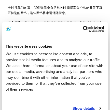
准时是我们的事！我们确保您有足够的时间探索每个岛屿并留下真
正特别的回忆，这些回忆将永远伴随着您。
海上舒适：
我们的渡轮为您提供舒适豪华的旅程，并提供各种便利
设施以提升您的旅行体验。
安全第一：
您的健康是我们的首要任务。我们严格遵守安全措施，
确保您的旅途无忧。
This website uses cookies
轻松预订
：我们用户友好的预订系统简化了流程，让您轻松预订渡
We use cookies to personalise content and ads, to
轮票。
provide social media features and to analyse our traffic.
We also share information about your use of our site with
岛屿连接
- 轻松在这些迷人的目的地之间航行，每个目的地都提供
our social media, advertising and analytics partners who
一片独特的天堂。
may combine it with other information that you’ve
provided to them or that they’ve collected from your use
of their services.
一览：我们提供的一些目的地
Show details
沙美島 - 探索沙美島隱藏的美麗，及其未受破壞的風景和寧靜的氛