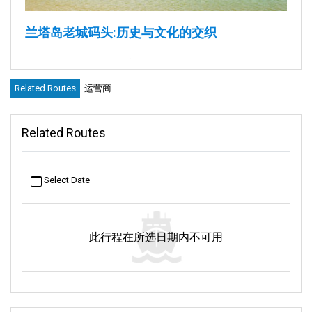
兰塔岛老城码头:历史与文化的交织
兰塔岛是泰国东海岸一座美丽的岛屿。岛上有一个特别的地方,叫
做兰塔老城。在这个小镇上,有一种神奇的感觉。每一条街道,每一
Related Routes
运营商
个角落,都像是在向你低语古老的故事。关于海上吉普赛人的故
事。他们就像海洋旅行者。你会了解到很久以前中国人是如何来
到这里进行贸易的。
Related Routes
在这个小镇的正中央,有一座超长的码头。这可不是一般的码头。
它建在高高的木腿上,被称为高跷。它已经存在了很长时间,见证了
无数个日日夜夜。它就像小镇的心脏,承载着许多回忆和故事。
Select Date
关于老城码头
此行程在所选日期内不可用
兰塔岛老城长长的码头延伸至大海深处,它不仅仅是一条水上通
道。踏上码头,每一步都仿佛在讲述古老的故事。它让人想起很久
以前曾在这片海域航行的海上吉普赛人。这座建于高跷上的码头
展现了古人建造之术的精湛。码头伫立于此,仿佛在提醒人们那些
逝去的岁月。它让我们想起那个时代,每个人的生活都随着海浪的
起伏而变化。那时,海洋不仅仅是一片广阔的水域,它还是慷慨的馈