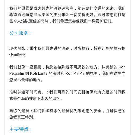
海上吉普赛故事:
深入了解海上吉普赛人的故事,他们是兰塔岛水域
最早的航海者。
我们的愿景是成为领先的渡轮运营商，塑造岛屿交通的未来。我们
希望通过向您展示泰国的美丽来让一切变得更好。通过带您前往这
美食之旅:
品多餐厅(Pinto Restaurant)和其他餐馆一样,为您带来正
些令人难以置信的岛屿，我们希望您会像我们一样爱护它们。
宗的兰塔岛美食之旅。
公司服务：
贸易与寺庙:
中国寺庙见证了兰塔岛曾经与中国之间活跃的贸易关
系。
现代船队：乘坐我们最先进的渡轮，时尚旅行，旨在让您的旅程愉
快而轻松。
周边奇观:
不要错过兰塔岛和西海岸,只需30分钟即可到达。
我们就像一座桥梁，将您连接到最不可思议的地方。从美妙的 Koh
当地工艺品:
码头上的商店和餐馆出售的工艺品不仅是物品,更是兰
Petpailin 到 Koh Lanta 的海滩和 Koh Phi Phi 的氛围，我们在这里向
塔岛往昔岁月的记忆。
您展示最棒的地方。
准时并遵守时间表。：我们可靠的时间安排确保您有充足的时间探
索每个岛屿并留下永久的回忆。
熟练的船员：我们训练有素的船员优先考虑您的安全，并确保您的
旅程真正特别。
主要特点：