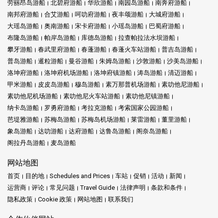
劳丽昂岛游船
北碧府游船
华欣游船
南园岛游船
南奔府游船
南邦府游船
合艾游船
呵叻府游船
夜丰颂游船
大城府游船
大瑶岛游船
奥南游船
宋卡府游船
小瑶岛游船
巴蜀府游船
布隆岛游船
帕岸岛游船
库德岛游船
拉查帕拉法水坝游船
攀牙游船
春武里府游船
春蓬游船
春蓬火车站游船
普吉岛游船
普岛游船
暹粒游船
曼谷游船
朱姆岛游船
沙敦游船
沙美岛游船
洛坤府游船
洛坤府机场游船
洛坤府镇游船
涛岛游船
清迈游船
甲米游船
皮皮岛游船
穆岛游船
素万那普机场游船
素叻他尼游船
素叻他尼机场游船
素叻他尼火车站游船
素叻他尼镇游船
纳卡岛游船
罗勇府游船
考拉克游船
考索国家公园游船
芭堤雅游船
苏梅岛游船
苏梅岛机场游船
莱雷游船
董里游船
象岛游船
达叻游船
达府游船
达鲁岛游船
阁奈岛游船
阁拉丹岛游船
麦岛游船
网站地图
首页
目的地
Schedules and Prices
车站
促销
活动
新闻
运营商
评论
常见问题
Travel Guide
法律声明
条款和条件
隐私政策
Cookie 政策
网站地图
联系我们