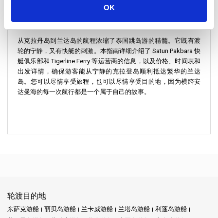
OK
兰塔岛萨拉丹码头： 作为快艇的主要枢纽。它是通往兰塔岛众多
景点的便捷入口。
从克拉丹岛到兰达岛的航程浓缩了泰国跳岛游的精髓。它既有渡
轮的宁静，又有快艇的刺激。本指南详细介绍了 Satun Pakbara 快
艇俱乐部和 Tigerline Ferry 等运营商的信息，以及价格、时间表和
出发详情，确保游客能从宁静的克拉登岛顺利抵达繁华的兰达
岛。您可以尽情享受旅程，也可以尽情享受目的地，因为横跨安
达曼海的每一次航行都是一个属于自己的故事。
轮渡目的地
东萨克游船
丽贝岛游船
兰卡威游船
兰塔岛游船
利蓬岛游船