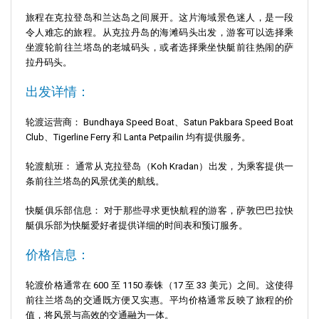
旅程在克拉登岛和兰达岛之间展开。这片海域景色迷人，是一段
令人难忘的旅程。从克拉丹岛的海滩码头出发，游客可以选择乘
坐渡轮前往兰塔岛的老城码头，或者选择乘坐快艇前往热闹的萨
拉丹码头。
出发详情：
轮渡运营商： Bundhaya Speed Boat、Satun Pakbara Speed Boat
Club、Tigerline Ferry 和 Lanta Petpailin 均有提供服务。
轮渡航班： 通常从克拉登岛（Koh Kradan）出发，为乘客提供一
条前往兰塔岛的风景优美的航线。
快艇俱乐部信息： 对于那些寻求更快航程的游客，萨敦巴巴拉快
艇俱乐部为快艇爱好者提供详细的时间表和预订服务。
价格信息：
轮渡价格通常在 600 至 1150 泰铢（17 至 33 美元）之间。这使得
前往兰塔岛的交通既方便又实惠。平均价格通常反映了旅程的价
值，将风景与高效的交通融为一体。