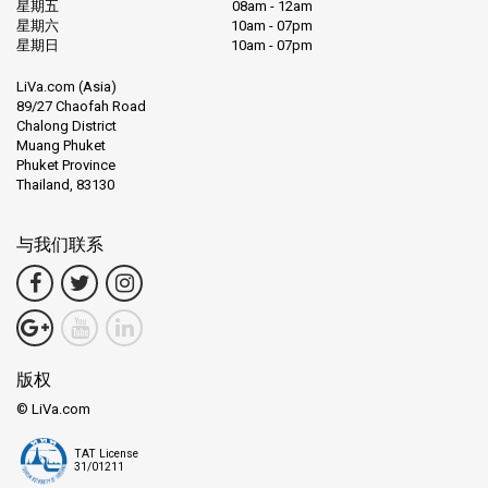
星期五
08am - 12am
星期六
10am - 07pm
星期日
10am - 07pm
LiVa.com (Asia)
89/27 Chaofah Road
Chalong District
Muang Phuket
Phuket Province
Thailand, 83130
与我们联系
版权
© LiVa.com
TAT License
31/01211