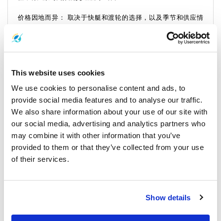
价格因地而异： 取决于快艇和渡轮的选择，以及季节和供应情
况。
乘客和车辆类型 路线： 从克拉登岛出发的脚程乘客以及对车辆类
型和路线感到好奇的乘客会发现，萨敦-帕克巴拉快艇俱乐部和
Tigerline Ferry 等运营商提供了详细的信息，可满足不同的旅行需
This website uses cookies
求。这将确保您在通往兰塔岛的风景优美的路段上度过一段顺
We use cookies to personalise content and ads, to
畅、知情的旅程。
provide social media features and to analyse our traffic.
报到须知：
We also share information about your use of our site with
our social media, advertising and analytics partners who
抵达 Koh Kradan 的 Tonsai 码头办理入住手续非常简单。不过，
may combine it with other information that you’ve
我们建议您提前抵达，以便轻松开始旅程。
provided to them or that they’ve collected from your use
of their services.
重要旅行信息
时间 乘坐快艇从克拉登岛前往兰塔岛约需 1 小时 15 分钟。乘渡轮
需 1 小时 30 分钟
Show details
航行此航线的运营商： 每天都有班次，确保旅行计划的灵活性。