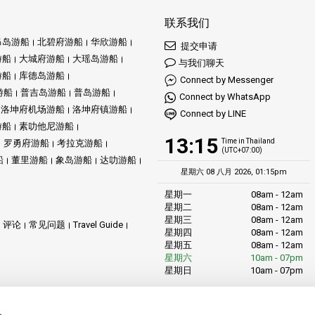
联系我们
昂岛游船
北碧府游船
华欣游船
提交申请
游船
大城府游船
大瑶岛游船
与我们聊天
游船
库德岛游船
Connect by Messenger
游船
普吉岛游船
普岛游船
Connect by WhatsApp
洛坤府机场游船
洛坤府镇游船
Connect by LINE
游船
素叻他尼游船
13:15
Time in Thailand
罗勇府游船
考拉克游船
(UTC+07:00)
船
董里游船
象岛游船
达叻游船
星期六 08 八月 2026, 01:15pm
星期一
08am - 12am
星期二
08am - 12am
星期三
08am - 12am
评论
常见问题
Travel Guide
星期四
08am - 12am
星期五
08am - 12am
星期六
10am - 07pm
星期日
10am - 07pm
LiVa.com (Asia)
89/27 Chaofah Road