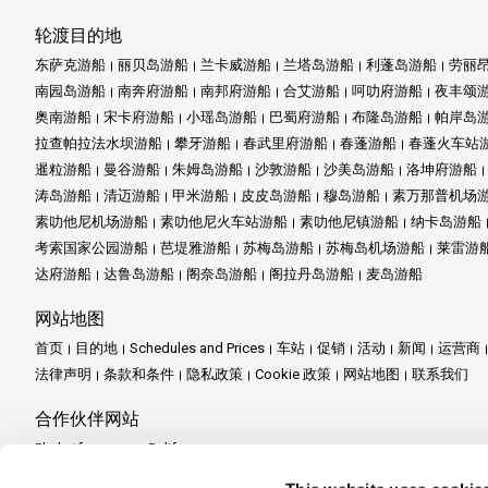
轮渡目的地
东萨克游船
丽贝岛游船
兰卡威游船
兰塔岛游船
利蓬岛游船
劳丽
南园岛游船
南奔府游船
南邦府游船
合艾游船
呵叻府游船
夜丰颂
奥南游船
宋卡府游船
小瑶岛游船
巴蜀府游船
布隆岛游船
帕岸岛
拉查帕拉法水坝游船
攀牙游船
春武里府游船
春蓬游船
春蓬火车站
暹粒游船
曼谷游船
朱姆岛游船
沙敦游船
沙美岛游船
洛坤府游船
涛岛游船
清迈游船
甲米游船
皮皮岛游船
穆岛游船
素万那普机场
素叻他尼机场游船
素叻他尼火车站游船
素叻他尼镇游船
纳卡岛游船
考索国家公园游船
芭堤雅游船
苏梅岛游船
苏梅岛机场游船
莱雷游
达府游船
达鲁岛游船
阁奈岛游船
阁拉丹岛游船
麦岛游船
网站地图
首页
目的地
Schedules and Prices
车站
促销
活动
新闻
运营商
法律声明
条款和条件
隐私政策
Cookie 政策
网站地图
联系我们
合作伙伴网站
Phuketferry.com
Baliferry.com