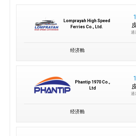
Lomprayah High Speed
Ferries Co., Ltd.
通
经济舱
Phantip 1970 Co.,
Ltd
通
经济舱