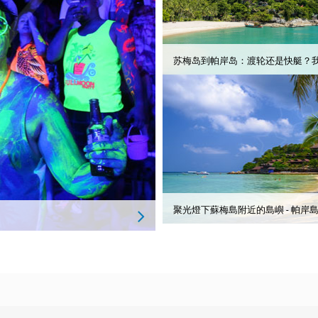
苏梅岛到帕岸岛：渡轮还是快艇？
聚光燈下蘇梅島附近的島嶼 - 帕岸