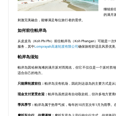
继续前往
的满月
刺激完美融合，能够满足每位旅行者的需求。
如何前往帕岸岛
从皮皮岛（Koh Phi Phi）前往帕岸岛（Koh Phangan）可能
服务，其中
Lomprayah高速轮渡有限公司
确保旅程舒适且风景优美
帕岸岛须知
帕岸岛因哈林海滩的满月派对而闻名，但它不仅仅是一个派对胜
适合自己的地方。
只能乘轮渡前往：
帕岸岛没有机场，因此到达该岛的主要方式是从
现金支付更受欢迎：
帕岸岛虽然设有自动取款机，但许多地方更青
季风季节：
帕岸岛属于热带气候，每年的10月至次年1月为雨季
摩托车出行，但需谨慎：
摩托车是岛上流行的出行方式，但道路可