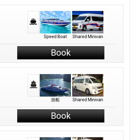
Speed Boat
Shared Minivan
Book
游船
Shared Minivan
Book