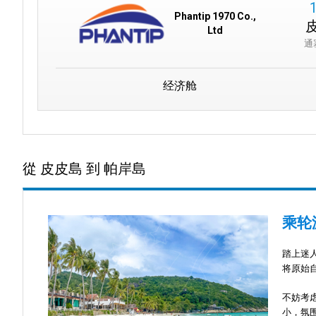
Phantip 1970 Co.,
Ltd
通
经济舱
從 皮皮島 到 帕岸島
乘轮
踏上迷
将原始
不妨考
小，氛