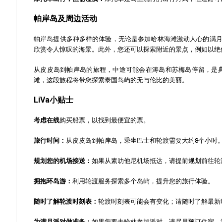
帕岸岛及周边活动
帕岸岛提供多种多样的体验，无论是参加哈林海滩激动人心的满
欣赏令人惊叹的海景。此外，您还可以探索附近的景点，例如以绝
从皮皮岛到帕岸岛的旅程，中途可能会在涛岛和苏梅岛停留，是
滩，这段旅程将带您探索泰国岛屿的无与伦比的美丽。
LiVa小贴士
考虑在线
购买船票，以找到最便宜的票。
旅行时间：
从皮皮岛到帕岸岛，乘坐巴士和轮渡需要大约8个小时
规划您的机场接送：
如果从素叻他尼机场抵达，请提前规划前往轮
拥抱环岛游：
利用轮渡服务探索多个岛屿，提升您的旅行体验。
随时了解轮渡时刻表：
轮渡时刻表可能会有变化；请随时了解最新
为满月派对做准备：
如果您要去哈林参加派对，请尽早预订住宿，