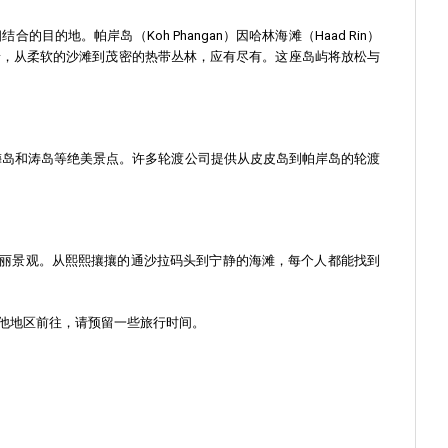
地。帕岸岛（Koh Phangan）因哈林海滩（Haad Rin）
景，从柔软的沙滩到茂密的热带丛林，应有尽有。这座岛屿将放松与
梅岛和涛岛等绝美景点。许多轮渡公司提供从皮皮岛到帕岸岛的轮渡
丽景观。从熙熙攘攘的通沙拉码头到宁静的海滩，每个人都能找到
其他地区前往，请预留一些旅行时间。
。