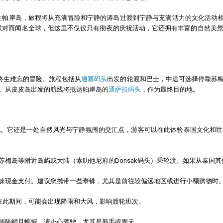
帕岸岛，旅程将从充满冒险和宁静的涛岛过渡到宁静与充满活力的文化活动相结合的目的
派对而闻名全球，但这里不仅仅只有彻夜的庆祝活动，它还拥有丰富的自然美
是一次终生难忘的冒险。旅程包括从
通塞码头
出发的轮渡和巴士，中途可选择停靠苏
。从皮皮岛出发的航线将抵达帕岸岛的
通萨拉码头
，作为最终目的地。
地。它还是一处自然风光与宁静氛围的交汇点，游客可以在此体验泰国文化和壮
苏梅岛等附近岛屿或大陆（素叻他尼府的Donsak码头）乘轮渡。如果从泰国
睐现金支付。建议您携带一些泰铢，尤其是前往较偏远地区或进行小额购物时
。在此期间，可能会出现降雨和大风，影响渡轮班次。
能陡峭且蜿蜒。请小心驾驶，尤其是新手或雨天。