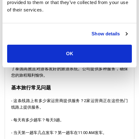
provided to them or that they’ve collected from your use
of their services.
普吉岛及周边活动
在普吉岛期间，您可以探索大佛等标志性建筑，漫步于老城区，
在各种小吃摊品尝当地美食。该岛也是游览附近景点的理想之
Show details
地，众多轮渡公司提供前往周边岛屿的旅行。请务必提前预订轮
渡票，以确保热门航线的座位。
OK
从帕岸岛乘渡轮和巴士前往普吉岛，是一次集舒适、便捷和泰国
美景于一身的丰富体验。这条路线可以轻松在线预订，充分证明
了泰国高效且对游客友好的旅游系统。公司提供多种服务，确保
您的旅程顺利愉快。
基本旅行常见问题
- 这条线路上有多少家运营商提供服务？2家运营商正在这些热门
线路上提供服务。
- 每天有多少趟车？每天3趟。
- 当天第一趟车几点发车？第一趟车在11:00 AM发车。