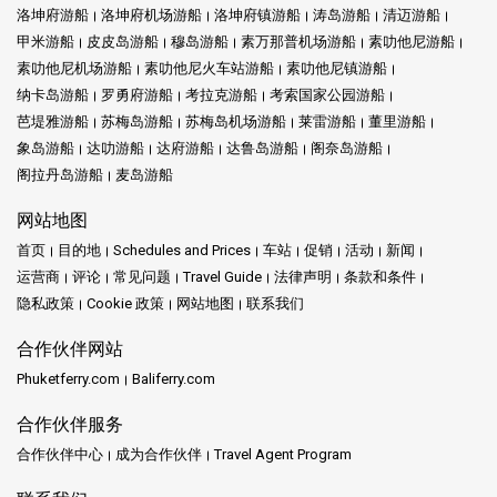
洛坤府游船
洛坤府机场游船
洛坤府镇游船
涛岛游船
清迈游船
甲米游船
皮皮岛游船
穆岛游船
素万那普机场游船
素叻他尼游船
素叻他尼机场游船
素叻他尼火车站游船
素叻他尼镇游船
纳卡岛游船
罗勇府游船
考拉克游船
考索国家公园游船
芭堤雅游船
苏梅岛游船
苏梅岛机场游船
莱雷游船
董里游船
象岛游船
达叻游船
达府游船
达鲁岛游船
阁奈岛游船
阁拉丹岛游船
麦岛游船
网站地图
首页
目的地
Schedules and Prices
车站
促销
活动
新闻
运营商
评论
常见问题
Travel Guide
法律声明
条款和条件
隐私政策
Cookie 政策
网站地图
联系我们
合作伙伴网站
Phuketferry.com
Baliferry.com
合作伙伴服务
合作伙伴中心
成为合作伙伴
Travel Agent Program