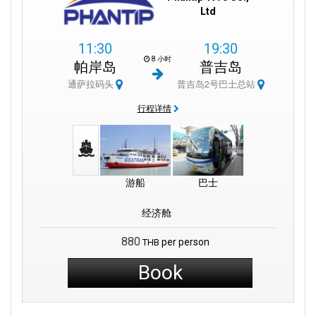
Ltd
11:30
19:30
8 小时
帕岸岛
普吉岛
通萨拉码头
普吉岛2号巴士总站
行程详情
游船
巴士
经济舱
880
per person
THB
Book