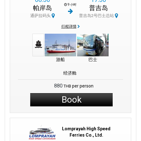
9 小时
帕岸岛
普吉岛
通萨拉码头
普吉岛2号巴士总站
行程详情
游船
巴士
经济舱
880
per person
THB
Book
Lomprayah High Speed
Ferries Co., Ltd.