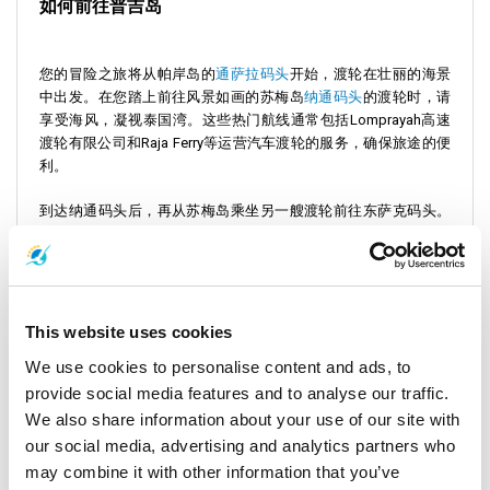
如何前往普吉岛
您的冒险之旅将从帕岸岛的
通萨拉码头
开始，渡轮在壮丽的海景
中出发。在您踏上前往风景如画的苏梅岛
纳通码头
的渡轮时，请
享受海风，凝视泰国湾。这些热门航线通常包括Lomprayah高速
渡轮有限公司和Raja Ferry等运营汽车渡轮的服务，确保旅途的便
利。
到达纳通码头后，再从苏梅岛乘坐另一艘渡轮前往东萨克码头。
这段旅程可以让您领略泰国沿海地区的美丽风光。从东萨克出
发，乘坐一辆小型面包车前往
素叻他尼镇
。这段旅程大约需要30
分钟，可以让您瞥见泰国乡村的风光和迷人的景色。
接下来，从素叻他尼机场附近的素叻他尼市乘坐巴士前往
普吉镇
This website uses cookies
维奇特巴士站。
最后一段旅程将带您领略泰国南部的多样景观。
We use cookies to personalise content and ads, to
普吉岛须知
provide social media features and to analyse our traffic.
We also share information about your use of our site with
在普吉镇，体验充满活力的文化与现代气息的融合。普吉岛以其
our social media, advertising and analytics partners who
热闹的市场、精致的美食摊和历史遗迹而闻名，是活动和传统的
may combine it with other information that you’ve
中心。