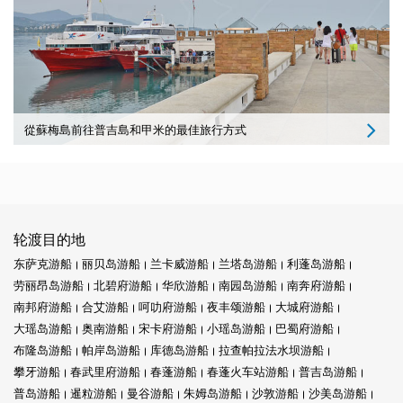
從蘇梅島前往普吉島和甲米的最佳旅行方式
轮渡目的地
东萨克游船
丽贝岛游船
兰卡威游船
兰塔岛游船
利蓬岛游船
劳丽昂岛游船
北碧府游船
华欣游船
南园岛游船
南奔府游船
南邦府游船
合艾游船
呵叻府游船
夜丰颂游船
大城府游船
大瑶岛游船
奥南游船
宋卡府游船
小瑶岛游船
巴蜀府游船
布隆岛游船
帕岸岛游船
库德岛游船
拉查帕拉法水坝游船
攀牙游船
春武里府游船
春蓬游船
春蓬火车站游船
普吉岛游船
普岛游船
暹粒游船
曼谷游船
朱姆岛游船
沙敦游船
沙美岛游船