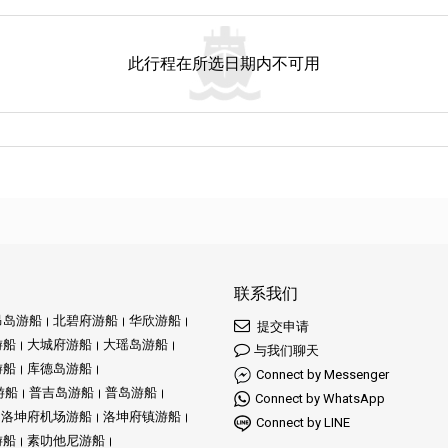
此行程在所选日期内不可用
联系我们
昂岛游船
北碧府游船
华欣游船
提交申请
游船
大城府游船
大瑶岛游船
与我们聊天
游船
库德岛游船
Connect by Messenger
游船
普吉岛游船
普岛游船
Connect by WhatsApp
洛坤府机场游船
洛坤府镇游船
Connect by LINE
游船
素叻他尼游船