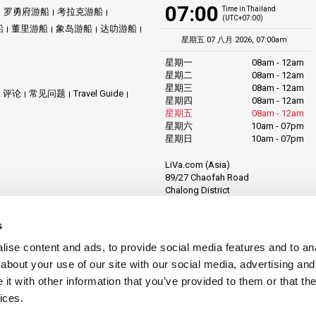
07:00
Time in Thailand
罗勇府游船
考拉克游船
(UTC+07:00)
船
董里游船
象岛游船
达叻游船
星期五 07 八月 2026, 07:00am
星期一
08am - 12am
星期二
08am - 12am
星期三
08am - 12am
评论
常见问题
Travel Guide
星期四
08am - 12am
星期五
08am - 12am
星期六
10am - 07pm
星期日
10am - 07pm
LiVa.com (Asia)
89/27 Chaofah Road
Chalong District
Muang Phuket
Phuket Province
s
Thailand, 83130
ise content and ads, to provide social media features and to anal
about your use of our site with our social media, advertising and
t with other information that you’ve provided to them or that the
ices.