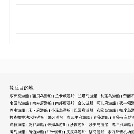
轮渡目的地
东萨克游船
丽贝岛游船
兰卡威游船
兰塔岛游船
利蓬岛游船
劳丽
南园岛游船
南奔府游船
南邦府游船
合艾游船
呵叻府游船
夜丰颂
奥南游船
宋卡府游船
小瑶岛游船
巴蜀府游船
布隆岛游船
帕岸岛
拉查帕拉法水坝游船
攀牙游船
春武里府游船
春蓬游船
春蓬火车站
暹粒游船
曼谷游船
朱姆岛游船
沙敦游船
沙美岛游船
洛坤府游船
涛岛游船
清迈游船
甲米游船
皮皮岛游船
穆岛游船
素万那普机场