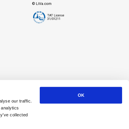
© LiVa.com
TAT License
31/01211
OK
yse our traffic.
 analytics
y’ve collected