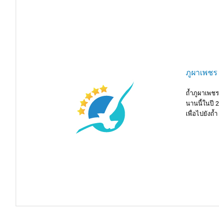
ภูผาเพชร
ถ้ำภูผาเพชรเ
นานนี้ในปี 
เพื่อไปยังถ