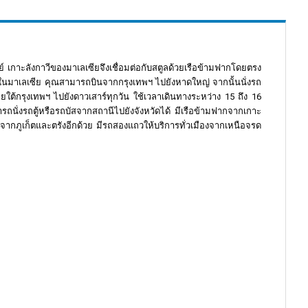
ลย์ เกาะลังกาวีของมาเลเซียจึงเชื่อมต่อกับสตูลด้วยเรือข้ามฟากโดยตรง
วีในมาเลเซีย คุณสามารถบินจากกรุงเทพฯ ไปยังหาดใหญ่ จากนั้นนั่งรถ
ต้กรุงเทพฯ ไปยังดาวเสาร์ทุกวัน ใช้เวลาเดินทางระหว่าง 15 ถึง 16
ารถนั่งรถตู้หรือรถบัสจากสถานีไปยังจังหวัดได้ มีเรือข้ามฟากจากเกาะ
กจากภูเก็ตและตรังอีกด้วย มีรถสองแถวให้บริการทั่วเมืองจากเหนือจรด