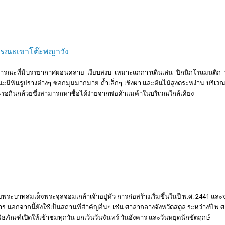
รณะเขาโต๊ะพญาวัง
ารณะที่มีบรรยากาศผ่อนคลาย เงียบสงบ เหมาะแก่การเดินเล่น ปิกนิกโรแมนติก 
ีหินรูปร่างต่างๆ ซอกมุมมากมาย ถ้ำเล็กๆ เชิงผา และต้นไม้สูงตระหง่าน บริเวณ
ะรอกินกล้วยซึ่งสามารถหาซื้อได้ง่ายจากพ่อค้าแม่ค้าในบริเวณใกล้เคียง
นสมัยพระบาทสมเด็จพระจุลจอมเกล้าเจ้าอยู่หัว การก่อสร้างเริ่มขึ้นในปี พ.ศ. 2441 และ
ร นอกจากนี้ยังใช้เป็นสถานที่สำคัญอื่นๆ เช่น ศาลากลางจังหวัดสตูล ระหว่างปี พ.
พิธภัณฑ์เปิดให้เข้าชมทุกวัน ยกเว้นวันจันทร์ วันอังคาร และวันหยุดนักขัตฤกษ์