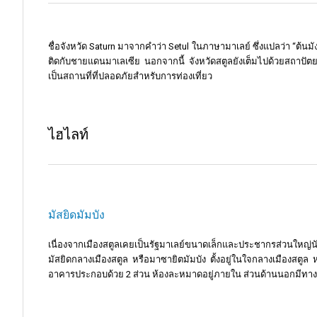
ชื่อจังหวัด Saturn มาจากคำว่า Setul ในภาษามาเลย์ ซึ่งแปลว่า “ต้นมั
ติดกับชายแดนมาเลเซีย นอกจากนี้ จังหวัดสตูลยังเต็มไปด้วยสถาปัต
เป็นสถานที่ที่ปลอดภัยสำหรับการท่องเที่ยว
ไฮไลท์
มัสยิดมัมบัง
เนื่องจากเมืองสตูลเคยเป็นรัฐมาเลย์ขนาดเล็กและประชากรส่วนใหญ่นั
มัสยิดกลางเมืองสตูล หรือมาซายิตมัมบัง ตั้งอยู่ในใจกลางเมืองสตูล 
อาคารประกอบด้วย 2 ส่วน ห้องละหมาดอยู่ภายใน ส่วนด้านนอกมีทางเ