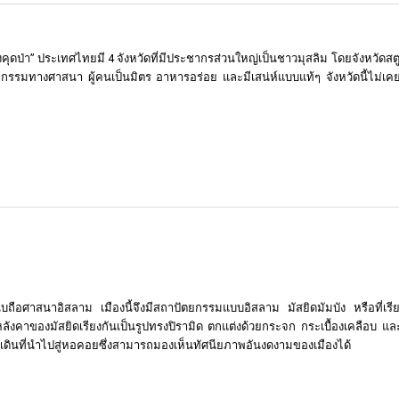
งคุดป่า” ประเทศไทยมี 4 จังหวัดที่มีประชากรส่วนใหญ่เป็นชาวมุสลิม โดยจังหวัดสตู
ยกรรมทางศาสนา ผู้คนเป็นมิตร อาหารอร่อย และมีเสน่ห์แบบแท้ๆ จังหวัดนี้ไม่เคย
บถือศาสนาอิสลาม เมืองนี้จึงมีสถาปัตยกรรมแบบอิสลาม มัสยิดมัมบัง หรือที่เรีย
หลังคาของมัสยิดเรียงกันเป็นรูปทรงปิรามิด ตกแต่งด้วยกระจก กระเบื้องเคลือบ แล
ดินที่นำไปสู่หอคอยซึ่งสามารถมองเห็นทัศนียภาพอันงดงามของเมืองได้