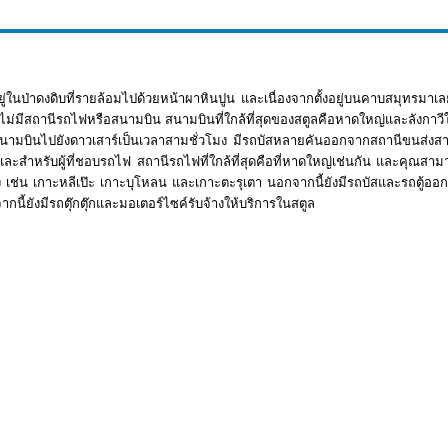
อยู่ในป่าดงดิบที่รายล้อมไปด้วยหน้าผาหินปูน และเนื่องจากตั้งอยู่บนคาบสมุทรมาเ
นี้ไม่มีสถานีรถไฟหรือสนามบิน สนามบินที่ใกล้ที่สุดของสตูลคือหาดใหญ่และลังกา
นามบินไปยังดาวเสาร์เป็นเวลาสามชั่วโมง มีรถบัสหลายคันออกจากสถานีขนส่งสายใ
และสำหรับผู้ที่ชอบรถไฟ สถานีรถไฟที่ใกล้ที่สุดคือที่หาดใหญ่เช่นกัน และคุณสาม
ง เช่น เกาะหลีเป๊ะ เกาะบุโหลน และเกาะตะรุเตา นอกจากนี้ยังมีรถบัสและรถตู้ออ
ากนี้ยังมีรถตุ๊กตุ๊กและมอเตอร์ไซค์รับจ้างให้บริการในสตูล