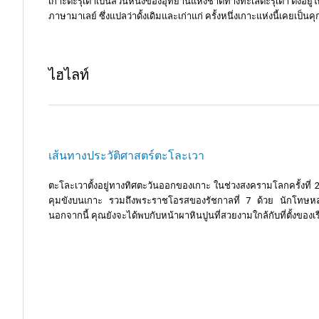
เกาะตะรุเตาเป็นส่วนหนึ่งของอุทยานแห่งชาติทางทะเลตะรุเตา ตั้งอยู
ภาษามาเลย์ ซึ่งแปลว่าดั้งเดิมและเก่าแก่ ครั้งหนึ่งเกาะแห่งนี้เคย
ไฮไลท์
เส้นทางประวัติศาสตร์ตะโละเวา
ตะโละเวาตั้งอยู่ทางทิศตะวันออกของเกาะ ในช่วงสงครามโลกครั้งที
คุมขังบนเกาะ รวมถึงพระราชโอรสของรัชกาลที่ 7 ด้วย นักโทษหลายคน
นอกจากนี้ คุณยังจะได้พบกับหน้าผาหินปูนที่สวยงามใกล้กับที่ตั้งของเร