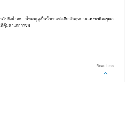
เดินไปยังน้ำตก น้ำตกลูดูเป็นน้ำตกแห่งเดียวในอุทยานแห่งชาติตะรุเตา
ที่คุ้มค่าแก่การชม
Read less