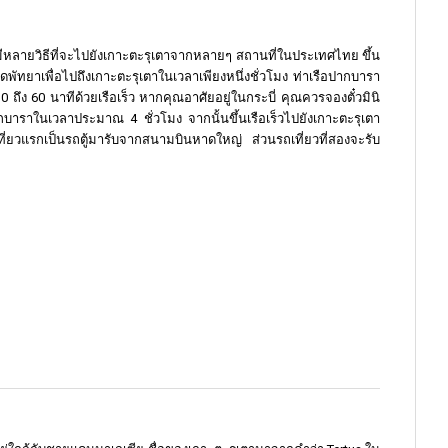
มีหลายวิธีที่จะไปยังเกาะตะรุเตาจากหลายๆ สถานที่ในประเทศไทย ขึ้น
ดพัทยาเพื่อไปถึงเกาะตะรุเตาในเวลาเพียงหนึ่งชั่วโมง ท่าเรือปากบารา
30 ถึง 60 นาทีด้วยเรือเร็ว หากคุณอาศัยอยู่ในกระบี่ คุณควรจองตั๋วมินิ
ากบาราในเวลาประมาณ 4 ชั่วโมง จากนั้นขึ้นเรือเร็วไปยังเกาะตะรุเตา
ี่ยวแรกเป็นรถตู้มารับจากสนามบินหาดใหญ่ ส่วนรถเที่ยวที่สองจะรับ