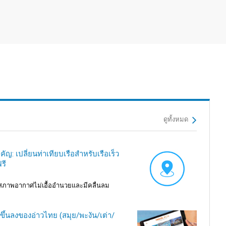
ดูทั้งหมด
ัญ: เปลี่ยนท่าเทียบเรือสำหรับเรือเร็ว
รี
ากสภาพอากาศไม่เอื้ออำนวยและมีคลื่นลม
้นลงของอ่าวไทย (สมุย/พะงัน/เต่า/