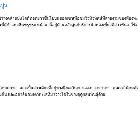
นปูน
ูปร่างคล้ายบันไดที่ทอดยาวขึ้นไปบนยอดเขาเพื่อชมวิวทิวทัศน์ที่สวยงามของท้อง
ที่มีกำแพงหินขรุขระ หน้าผานี้อยู่ด้านหลังศูนย์บริการนักท่องเที่ยวที่อ่าวพันเต ใ
่สุดบนเกาะ และเป็นอ่าวเดียวที่อยู่ทางฝั่งตะวันตกของเกาะตะรุเตา คุณจะได้ชมส
คืน และอย่าลืมชมเต่าทะเลที่มาวางไข่ในช่วงฤดูผสมพันธุ์ด้วย