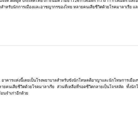
่ในจังหวัดสตูล ประเทศไทย เกาะนี้มีความยาว 26 กิโลเมตร กว้าง 11 กิโลเมตร และ
เป็นคุกสำหรับนักการเมืองและอาชญากรของไทย หลายคนเสียชีวิตด้วยโรคมาลาเรีย และ
่ 2 อาคารแห่งนี้เคยเป็นโรงพยาบาลสำหรับขังนักโทษคดีอาญาและนักโทษการเมืองข
เสียชีวิตด้วยโรคมาลาเรีย ส่วนที่เหลือที่รอดชีวิตกลายเป็นโจรสลัด ทั้งนักโ
ือนจำเก่าอีกด้วย