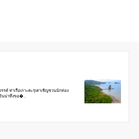
สวรรค์ ท่าเรือเกาะตะรุเตาเชิญชวนนักท่อง
ันน่าทึ่งขอ�...