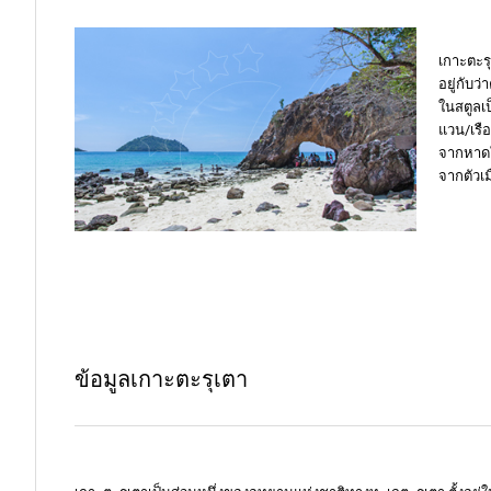
เกาะตะร
อยู่กับว
ในสตูลเป
แวน/เรือ
จากหาดใ
จากตัวเม
ข้อมูลเกาะตะรุเตา