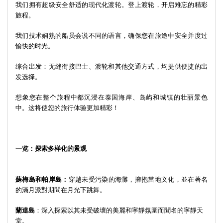
我们拥有超级安全舒适的现代化渡轮。登上渡轮，开启难忘的精彩
旅程。
我们技术娴熟的船员会说不同的语言，确保您在旅途中安全并度过
愉快的时光。
综合出发：无缝衔接巴士、渡轮和其他交通方式，均提供便捷的出
发选择。
想象您在整个旅程中都沉浸在泰国海岸、岛屿和城镇的壮丽景色
中。这将使您的旅行体验更加精彩！
一览：探索多样化的景观
蘇梅島和帕岸島：
穿越未受污染的海灘，擁抱當地文化，並在著名
的滿月派對期間在月光下跳舞。
蘭達島
：深入探索以其未受破壞的美麗和寧靜氛圍而聞名的寧靜天
堂。