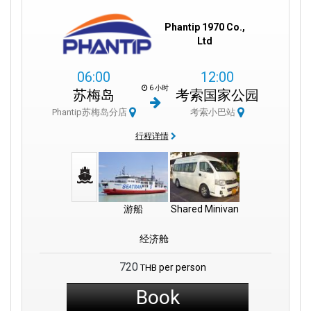
Phantip 1970 Co.,
Ltd
06:00
12:00
6 小时
苏梅岛
考索国家公园
Phantip苏梅岛分店
考索小巴站
行程详情
游船
Shared Minivan
经济舱
720
per person
THB
Book