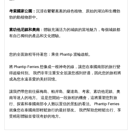
考索國家公園：
沉浸在鬱鬱蔥蔥的綠色植物、原始的湖泊和生機勃
勃的動植物群中。
素叻他尼鎮和奧南
：體驗充滿活力的城鎮的當地魅力，每個城鎮都
有自己獨特的產品和文化體驗。
您的全面旅程等待著您：乘坐 Phantip 渡輪啟航。
將 Phantip Ferries 想像成一根神奇的線，讓您在泰國南部的旅行變
得超級特別。 我們非常注重安全並讓您感到舒適，因此您的旅程將
成為您永遠喜愛的美好回憶。
讓我們帶您前往蘇梅島、帕岸島、蘭達島、考索、素叻他尼鎮、奧
南等迷人的地方。 這是您開始一段旅程的機會，這將重塑您對旅
行、探索和泰國南部令人難以置信的景點的看法。 Phantip Ferries
就像您在泰國南部輕鬆旅行的最好朋友。 我們幫助您輕鬆出行、享
受精彩體驗並發現奇妙的地方。