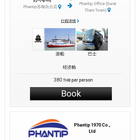
Phantip Office (Surat
takes around
10 minutes on foot
.
Phantip苏梅岛分店
Thani Town)
行程详情
游船
巴士
经济舱
380
per person
THB
Book
Phantip 1970 Co.,
Ltd