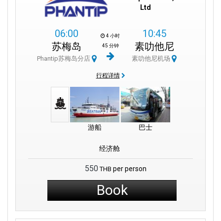
Ltd
06:00
10:45
4 小时
苏梅岛
素叻他尼
45 分钟
Phantip苏梅岛分店
素叻他尼机场
行程详情
游船
巴士
经济舱
550
per person
THB
Book