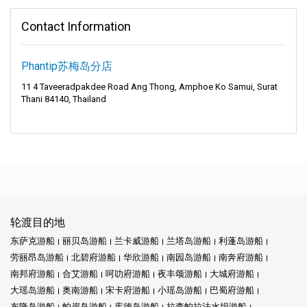
Contact Information
Phantip苏梅岛分店
11 4 Taveeradpakdee Road Ang Thong, Amphoe Ko Samui, Surat
Thani 84140, Thailand
轮渡目的地
东萨克游船
丽贝岛游船
兰卡威游船
兰塔岛游船
利蓬岛游船
劳丽昂岛游船
北碧府游船
华欣游船
南园岛游船
南奔府游船
南邦府游船
合艾游船
呵叻府游船
夜丰颂游船
大城府游船
大瑶岛游船
奥南游船
宋卡府游船
小瑶岛游船
巴蜀府游船
布隆岛游船
帕岸岛游船
库德岛游船
拉查帕拉法水坝游船