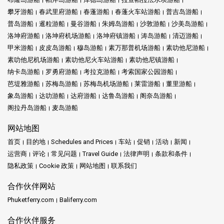
攀牙游船
春武里府游船
春蓬游船
春蓬火车站游船
普吉岛游船
普岛游船
暹粒游船
曼谷游船
朱姆岛游船
沙敦游船
沙美岛游船
洛坤府游船
洛坤府机场游船
洛坤府镇游船
涛岛游船
清迈游船
甲米游船
皮皮岛游船
穆岛游船
素万那普机场游船
素叻他尼游船
素叻他尼机场游船
素叻他尼火车站游船
素叻他尼镇游船
纳卡岛游船
罗勇府游船
考拉克游船
考索国家公园游船
芭堤雅游船
苏梅岛游船
苏梅岛机场游船
莱雷游船
董里游船
象岛游船
达叻游船
达府游船
达鲁岛游船
阁奈岛游船
阁拉丹岛游船
麦岛游船
网站地图
首页
目的地
Schedules and Prices
车站
促销
活动
新闻
运营商
评论
常见问题
Travel Guide
法律声明
条款和条件
隐私政策
Cookie 政策
网站地图
联系我们
合作伙伴网站
Phuketferry.com
Baliferry.com
合作伙伴服务