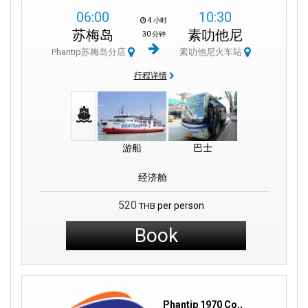
06:00
10:30
4 小时
苏梅岛
素叻他尼
30 分钟
Phantip苏梅岛分店
素叻他尼火车站
行程详情
游船
巴士
经济舱
520
per person
THB
Book
Phantip 1970 Co.,