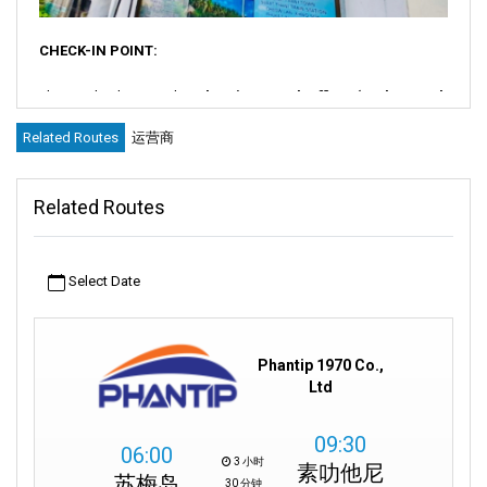
CHECK-IN POINT:
Please check in at the
Phantip Travel Office (Nathon, Koh
Samui branch)
, located opposite the Nathon Police Station and
Related Routes
运营商
Siam Commercial Bank, to exchange your voucher for the actual
ferry ticket.
Related Routes
Google Maps – Phantip Travel Koh Samui Branch:
https://maps.app.goo.gl/kNWdKJ4ZWdcyb1RN8?g_st=ic
Kindly ensure you check in at the Phantip Travel Office
at least 1
Select Date
hour before the scheduled departure time.
After receiving the ticket, please present it to the
Seatran Ferry
Phantip 1970 Co.,
counter staff at Nathon Pier
. Please note that without the ticket
Ltd
issued by the Phantip Travel Office, Seatran Ferry staff will not
allow boarding.
09:30
06:00
Once check-in is completed, you may walk to Nathon Pier to
3 小时
素叻他尼
苏梅岛
board the ferry. The distance is approximately
400 meters
, which
30 分钟