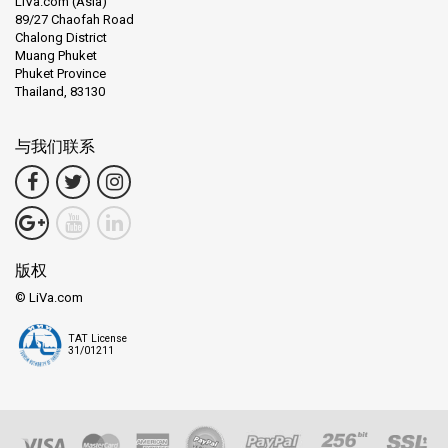
LiVa.com (Asia)
89/27 Chaofah Road
Chalong District
Muang Phuket
Phuket Province
Thailand, 83130
与我们联系
版权
© LiVa.com
TAT License
31/01211