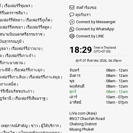
ี
เรือเฟอร์รี่ชุมพร
ส่งคำร้องขอ
ร์รี่นครราชสีมา
คุยกับเรา
ือเฟอร์รี่พัทยา
เรือเฟอร์รี่ภูเก็ต
Connect by Messenger
ือเฟอร์รี่สงขลา
เรือเฟอร์รี่สตูล
Connect by WhatsApp
์รี่สนามบินนครศรีธรรมราช
Connect by LINE
บินสุวรรณภูมิ
18:29
Time in Thailand
อยุธยา
เรือเฟอร์รี่อ่าวนาง
(UTC+07:00)
ูด
เรือเฟอร์รี่เกาะจำ
ศุกร์ 07 สิงหาคม 2026, 06:29pm
์รี่เกาะนางยวน
เกาะพีพี
เรือเฟอร์รี่เกาะมุก
จันทร์
08am - 12am
อังคาร
08am - 12am
อเฟอร์รี่เกาะลิบง
เรือเฟอร์รี่เกาะสมุย
พุธ
08am - 12am
ี่เกาะเสม็ด
พฤหัสบดี
08am - 12am
ร์รี่เขื่อนรัชชประภา
ศุกร์
08am - 12am
เสาร์
10am - 07pm
ษฎร์ธานี
เรือเฟอร์รี่เสียมราฐ
อาทิตย์
10am - 07pm
LiVa.com (Asia)
89/27 Chaofah Road
Chalong District
เหตุการณ์สำคัญ
ข่าว
ผู้ให้บริการ
Muang Phuket
เงื่อนไข
นโยบายข้อมูลส่วนบุคคล