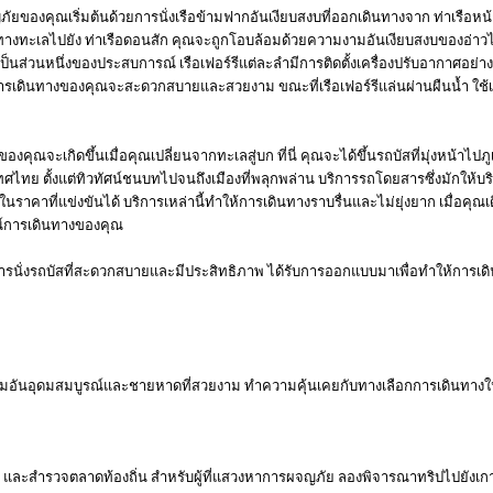
ยของคุณเริ่มต้นด้วยการนั่งเรือข้ามฟากอันเงียบสงบที่ออกเดินทางจาก ท่าเรือหน้า
างทะเลไปยัง ท่าเรือดอนสัก คุณจะถูกโอบล้อมด้วยความงามอันเงียบสงบของอ่าวไทย เร
็นส่วนหนึ่งของประสบการณ์ เรือเฟอร์รีแต่ละลำมีการติดตั้งเครื่องปรับอากาศอย่า
จว่าการเดินทางของคุณจะสะดวกสบายและสวยงาม ขณะที่เรือเฟอร์รีแล่นผ่านผืนน้ำ ใช้เ
คุณจะเกิดขึ้นเมื่อคุณเปลี่ยนจากทะเลสู่บก ที่นี่ คุณจะได้ขึ้นรถบัสที่มุ่งหน้าไปภ
 ตั้งแต่ทิวทัศน์ชนบทไปจนถึงเมืองที่พลุกพล่าน บริการรถโดยสารซึ่งมักให้บริการโ
ราคาที่แข่งขันได้ บริการเหล่านี้ทำให้การเดินทางราบรื่นและไม่ยุ่งยาก เมื่อคุ
ณ์การเดินทางของคุณ
ึงการนั่งรถบัสที่สะดวกสบายและมีประสิทธิภาพ ได้รับการออกแบบมาเพื่อทำให้การเด
นธรรมอันอุดมสมบูรณ์และชายหาดที่สวยงาม ทำความคุ้นเคยกับทางเลือกการเดินทางในท้
 และสำรวจตลาดท้องถิ่น สำหรับผู้ที่แสวงหาการผจญภัย ลองพิจารณาทริปไปยังเกาะใ