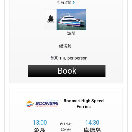
行程详情
我們可靠的 Boonsiri 巴士確保從曼谷到碼頭的無縫旅行。
此外，我們的渡輪以良好、舒適的速度行駛，讓您享受愉快的旅
程。 而且，我們與達勒機場相連，讓您的旅行計劃更加輕鬆。
主要特點：
游船
高速雙體船：
我們設計的船隻既提供速度又舒適，確保您快速到達
经济舱
目的地。
600
per person
THB
空調舒適：
乘坐我們的空調渡輪享受愉快的旅程，遠離炎熱，確保
Book
輕鬆的體驗。
無縫巴士服務：
利用我們連接曼谷和 Laem Sok 碼頭的 Boonsiri 巴
士服務，簡化您的旅行。
個目的地
多
：通過我們四通八達的渡輪路線探索瑪島、閣骨島等地
Boonsiri High Speed
的美麗。
Ferries
概覽
：我們提供的一些目的地
13:00
14:30
1 小时
象岛
库德岛
30 分钟
瑪島天堂
：體驗瑪島沙灘的寧靜之美和水晶般清澈的海水。