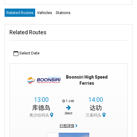
探索布恩西里渡輪 - 快速舒適的旅行
Related Routes
Vehicles
Stations
夢想著一個既無憂無慮又令人興奮的海島度假。 選擇 Boonsiri 高速
Related Routes
渡輪，享受順暢而有趣的旅行。 我們致力於減少對環境的影響並保
護目的地的美麗。
Select Date
在 Boonsiri High Speed Ferries，我們非常關心讓您開心。 我們可
以帶您去瑪島、閣骨島等很酷的地方。
我們的渡輪以令人印象深刻的速度運行，迅速帶您前往島嶼探險。
Boonsiri High Speed
這裡有一個有趣的事實：我們的空調船讓您的旅行與您的目的地一
Ferries
樣精彩。
13:00
14:00
當您踏上我們的高速雙體船時，您不僅僅是一名乘客 – 您還是一名
1 小时
库德岛
达叻
乘客。 您是 Boonsiri 家族不可或缺的一部分。 我們敬業的機組人員
決心為您打造一次難忘且無壓力的旅程。 我們隨時協助您安排旅
Direct
奥沙拉码头
兰索码头
行，並確保您在海浪上享受順暢的旅程。 我們的目標是給您一次真
行程详情
正難忘的冒險。