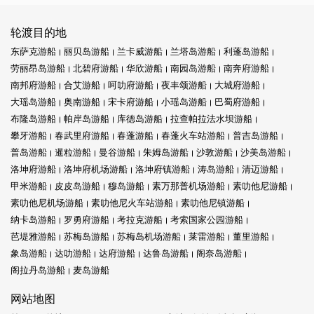
轮渡目的地
东萨克游船
丽贝岛游船
兰卡威游船
兰塔岛游船
利蓬岛游船
劳丽昂岛游船
北碧府游船
华欣游船
南园岛游船
南奔府游船
南邦府游船
合艾游船
呵叻府游船
夜丰颂游船
大城府游船
大瑶岛游船
奥南游船
宋卡府游船
小瑶岛游船
巴蜀府游船
布隆岛游船
帕岸岛游船
库德岛游船
拉查帕拉法水坝游船
攀牙游船
春武里府游船
春蓬游船
春蓬火车站游船
普吉岛游船
普岛游船
暹粒游船
曼谷游船
朱姆岛游船
沙敦游船
沙美岛游船
洛坤府游船
洛坤府机场游船
洛坤府镇游船
涛岛游船
清迈游船
甲米游船
皮皮岛游船
穆岛游船
素万那普机场游船
素叻他尼游船
素叻他尼机场游船
素叻他尼火车站游船
素叻他尼镇游船
纳卡岛游船
罗勇府游船
考拉克游船
考索国家公园游船
芭堤雅游船
苏梅岛游船
苏梅岛机场游船
莱雷游船
董里游船
象岛游船
达叻游船
达府游船
达鲁岛游船
阁奈岛游船
阁拉丹岛游船
麦岛游船
网站地图