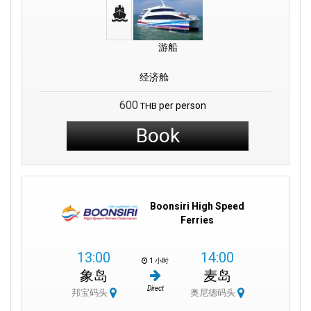
無論您是從曼谷前往閣島、瑪島、閣骨島或任何其他島嶼，都沒有
關係。 布恩斯里高速渡輪 (Boonsiri High Speed Ferries) 讓您的旅
程更加美好。
游船
使命和願景：
经济舱
我們希望通過我們的高速渡輪為您提供從 Laem Sok 碼頭前往瑪
島、閣骨島和其他好地方的美好而快捷的旅程。 有趣的是：我們還
600
per person
THB
與達勒機場相連，確保您的整個旅行體驗輕鬆愉快。
Book
我們的願景是通過提供一流的高速渡輪和卓越的客戶服務來增強旅
行體驗。 我們希望成為您往返蘭索碼頭和迷人的瑪島和閣骨島之間
輕鬆舒適旅行的最佳選擇。 隨著我們從曼谷發展到閣島，我們致力
於讓每一次旅行都變得特別且無憂。
Boonsiri High Speed
公司服務：
Ferries
在 Boonsiri High Speed Ferries，我們的空調高速雙體船速度為 25
13:00
14:00
節，為旅客提供舒適的航行。 為了讓您的生活更加美好，我們提供
1 小时
象岛
麦岛
從 曼谷 到 Laem Sok 碼頭的優質巴士服務。 這使您的旅行變得非常
順利和輕鬆，沒有任何壓力。
Direct
邦宝码头
奥尼德码头