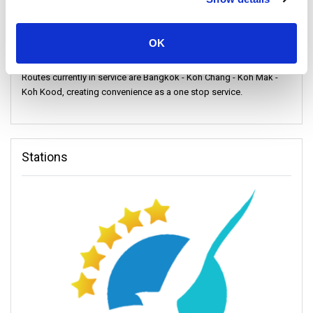
OK
Routes currently in service are Bangkok - Koh Chang - Koh Mak -
Koh Kood, creating convenience as a one stop service.
Stations