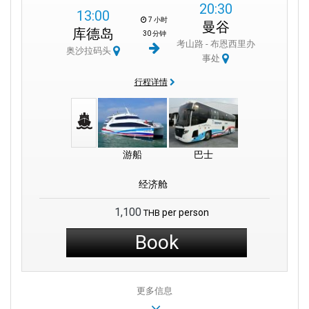
當您與我們一起前往島嶼旅行時，您不僅開始了一次有趣的旅行，
20:30
13:00
而且還幫助照顧這些美麗的地方。 無論您是從曼谷前往閣骨島，還
7 小时
曼谷
是探索瑪島和閣骨島，您都可以依靠 Boonsiri 高速渡輪實現您的旅
库德岛
30 分钟
考山路 - 布恩西里办
行夢想，同時保持世界的美麗。
奥沙拉码头
事处
無論您是開始海島探險還是從曼谷前往蘇梅島，請記住，選擇
行程详情
Boonsiri 高速渡輪不僅僅意味著開始一段有趣的旅程 – 還意味著您
可以選擇 Boonsiri 高速渡輪。 您也為保護這些神奇的地方做出了貢
獻。 您負責任的旅行有助於在您探索瑪島和閣德島等景點時保持其
自然美景完好無損。
游船
巴士
经济舱
1,100
per person
THB
Book
更多信息