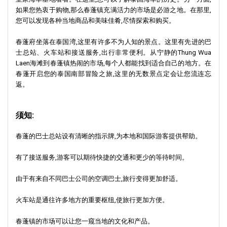
如果您热衷于购物,那么春蓬镇充满活力的市场是必游之地。在那里,
您可以发现各种当地商品和美味佳肴,尽情探索和购买。
春蓬府坐落在泰国湾,这里有许多不为人知的景点。这里有先进的巴
士总站、火车站和接送服务,出行非常便利。从宁静的Thung Wua
Laen海滩到春蓬镇热闹的市场,每个人都能找到适合自己的地方。在
春蓬开启您的泰国南部冒险之旅,这里的无数景点定会让您流连忘
返。
须知:
春蓬的巴士总站设有清晰的指示牌,为本地和国际游客提供帮助。
有了接送服务,游客可以期待快捷的交通和更少的等待时间。
由于有来自不同巴士公司的空调巴士,旅行变得更加舒适。
火车站是通往许多地方的重要枢纽,使旅行更加方便。
春蓬镇的市场可以让您一窥当地的文化和产品。