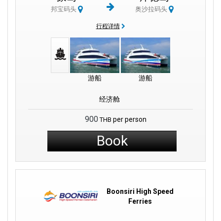
邦宝码头
奥沙拉码头
閣骨島度假村
：在熱帶天堂閣骨島寧靜的海灘上放鬆身心。
行程详情
Koh Wai Wonder
：潛入 Koh Wai 海底世界充滿活力的海洋生物。
羅央島探險：
探索羅央島隱藏的瑰寶，真正的度假勝地。
游船
游船
總之，Boonsiri 高速渡輪為旅客提供快速、舒適和可靠的渡輪服務
经济舱
而感到自豪。 我們致力於提供從曼谷到蘭索碼頭的無縫旅程，將您
連接到瑪島和閣骨島的精彩目的地。
900
per person
THB
體驗我們高速雙體船的便利、舒適的空調和高效的巴士服務。 選擇
Book
Boonsiri 高速渡輪，踏上一段充滿美好回憶和非凡冒險的旅程。 憑
藉我們與達勒機場的聯繫和高效的巡航速度，我們致力於讓您的旅
行體驗盡可能順利。
除了致力於提供卓越的旅行體驗之外，我們還為我們的環保實踐感
Boonsiri High Speed
到自豪。 Boonsiri 高速渡輪致力於尊重環境並保護我們運營地區的
Ferries
自然美景。