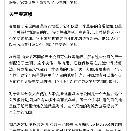
服务。它能让您无缝衔接至心仪的目的地。
关于春蓬镇
春蓬位于泰国南部美丽的地区。它不仅是一个重要的交通枢纽,也是
一个独特的旅游目的地。值得单独游览。在春蓬,巴士总站是必不可
少的交通枢纽。它有效地将旅客与其他地方连接起来。例如,人们可
以高效地前往素叻他尼或兰苏安等目的地。
在春蓬,有众多不同的巴士公司可供旅客选择。所有这些公司的巴士
都配备了空调。这个功能非常有用。它确保旅客在旅途中保持舒
适。特别是在天气变得非常炎热的时候。另一方面,春蓬也有一个火
车站。这个车站是通往更广泛目的地的门户。例如,旅客可以乘坐火
车前往莫集等主要目的地。他们还可以前往更远的地方,如巴蜀府。
对于那些热爱大自然的人来说,春蓬群岛国家公园是一个天堂。这个
公园很特别,因为它有40多个美丽的岛屿。另一个值得注意的目的地
是位于通武里海滩的通武里海滩。这个原始的海滩为游客提供了一
个宁静的氛围。
如果您对历史感兴趣,那么您一定想去考玛西(Khao Matsee)的泰国
皇家海军基地看看。在这里,您可以了解泰国海军的历史。另一方面,