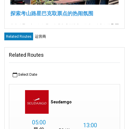
探索考山路星巴克取票点的热闹氛围
考山路星巴克不仅仅是一个喝咖啡的地方。作为一个方便的
取票
点
，该门店位于热闹的
曼谷
考山路上。这里是开启或中断旅程的
Related Routes
运营商
理想地点，提供舒适的环境以及通往本地景点的便利通道。
关于考山路星巴克
Related Routes
星巴克考山路店位于曼谷背包客聚集区的核心地带，周围环绕着
街头市集、文化地标和交通枢纽。喝杯咖啡后可前往大皇宫、卧
佛寺，或搭乘嘟嘟车前往唐人街。这里也是前往岛屿或邻近省份
Select Date
的理想集合及接送点。提供免费 Wi-Fi 和轻松的环境，是休息、规
划路线或等车的好地方。
无论你是刚开始旅程还是中途休息，
考山路星巴克
取票点都能带
Seudamgo
来便利、舒适，以及通往曼谷活力景点的优越位置。这是全球旅
行者信赖的会面地点。
05:00
13:00