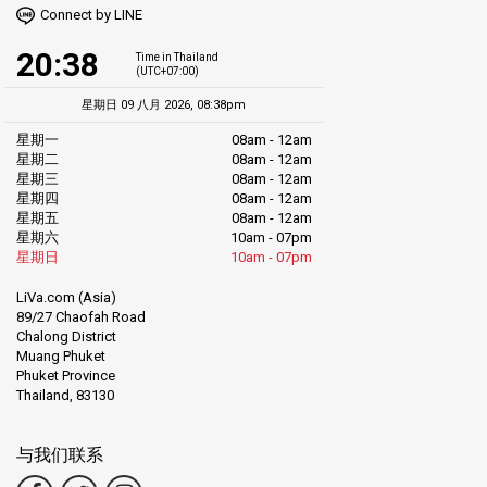
Connect by LINE
20:38
Time in Thailand
(UTC+07:00)
星期日 09 八月 2026, 08:38pm
星期一
08am - 12am
星期二
08am - 12am
星期三
08am - 12am
星期四
08am - 12am
星期五
08am - 12am
星期六
10am - 07pm
星期日
10am - 07pm
LiVa.com (Asia)
89/27 Chaofah Road
Chalong District
Muang Phuket
Phuket Province
Thailand, 83130
与我们联系