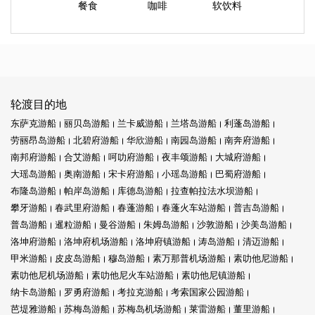
餐食
咖啡
软饮料
轮渡目的地
东萨克游船
丽贝岛游船
兰卡威游船
兰塔岛游船
利蓬岛游船
劳丽昂岛游船
北碧府游船
华欣游船
南园岛游船
南奔府游船
南邦府游船
合艾游船
呵叻府游船
夜丰颂游船
大城府游船
大瑶岛游船
奥南游船
宋卡府游船
小瑶岛游船
巴蜀府游船
布隆岛游船
帕岸岛游船
库德岛游船
拉查帕拉法水坝游船
攀牙游船
春武里府游船
春蓬游船
春蓬火车站游船
普吉岛游船
普岛游船
暹粒游船
曼谷游船
朱姆岛游船
沙敦游船
沙美岛游船
洛坤府游船
洛坤府机场游船
洛坤府镇游船
涛岛游船
清迈游船
甲米游船
皮皮岛游船
穆岛游船
素万那普机场游船
素叻他尼游船
素叻他尼机场游船
素叻他尼火车站游船
素叻他尼镇游船
纳卡岛游船
罗勇府游船
考拉克游船
考索国家公园游船
芭堤雅游船
苏梅岛游船
苏梅岛机场游船
莱雷游船
董里游船