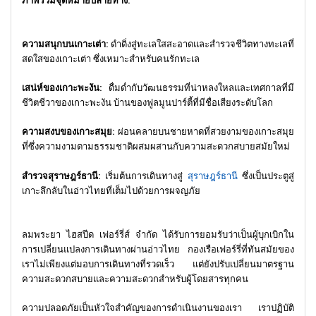
ภาพรวมจุดหมายปลายทาง:
ความสนุกบนเกาะเต่า:
ดำดิ่งสู่ทะเลใสสะอาดและสำรวจชีวิตทางทะเลที่
สดใสของเกาะเต่า ซึ่งเหมาะสำหรับคนรักทะเล
เสน่ห์ของเกาะพะงัน:
ดื่มด่ำกับวัฒนธรรมที่น่าหลงใหลและเทศกาลที่มี
ชีวิตชีวาของเกาะพะงัน บ้านของฟูลมูนปาร์ตี้ที่มีชื่อเสียงระดับโลก
ความสงบของเกาะสมุย:
ผ่อนคลายบนชายหาดที่สวยงามของเกาะสมุย
ที่ซึ่งความงามตามธรรมชาติผสมผสานกับความสะดวกสบายสมัยใหม่
สำรวจสุราษฎร์ธานี:
เริ่มต้นการเดินทางสู่
สุราษฎร์ธานี
ซึ่งเป็นประตูสู่
เกาะลึกลับในอ่าวไทยที่เต็มไปด้วยการผจญภัย
ลมพระยา ไฮสปีด เฟอร์รี่ส์ จำกัด ได้รับการยอมรับว่าเป็นผู้บุกเบิกใน
การเปลี่ยนแปลงการเดินทางผ่านอ่าวไทย กองเรือเฟอร์รี่ที่ทันสมัยของ
เราไม่เพียงแต่มอบการเดินทางที่รวดเร็ว แต่ยังปรับเปลี่ยนมาตรฐาน
ความสะดวกสบายและความสะดวกสำหรับผู้โดยสารทุกคน
ความปลอดภัยเป็นหัวใจสำคัญของการดำเนินงานของเรา เราปฏิบัติ