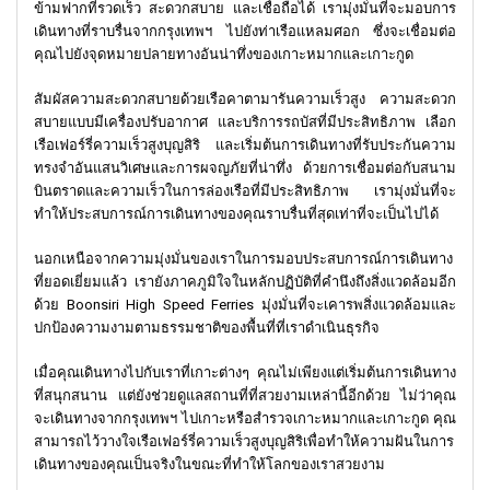
ข้ามฟากที่รวดเร็ว สะดวกสบาย และเชื่อถือได้ เรามุ่งมั่นที่จะมอบการ
เดินทางที่ราบรื่นจากกรุงเทพฯ ไปยังท่าเรือแหลมศอก ซึ่งจะเชื่อมต่อ
คุณไปยังจุดหมายปลายทางอันน่าทึ่งของเกาะหมากและเกาะกูด
สัมผัสความสะดวกสบายด้วยเรือคาตามารันความเร็วสูง ความสะดวก
สบายแบบมีเครื่องปรับอากาศ และบริการรถบัสที่มีประสิทธิภาพ เลือก
เรือเฟอร์รี่ความเร็วสูงบุญสิริ และเริ่มต้นการเดินทางที่รับประกันความ
ทรงจำอันแสนวิเศษและการผจญภัยที่น่าทึ่ง ด้วยการเชื่อมต่อกับสนาม
บินตราดและความเร็วในการล่องเรือที่มีประสิทธิภาพ เรามุ่งมั่นที่จะ
ทำให้ประสบการณ์การเดินทางของคุณราบรื่นที่สุดเท่าที่จะเป็นไปได้
นอกเหนือจากความมุ่งมั่นของเราในการมอบประสบการณ์การเดินทาง
ที่ยอดเยี่ยมแล้ว เรายังภาคภูมิใจในหลักปฏิบัติที่คำนึงถึงสิ่งแวดล้อมอีก
ด้วย Boonsiri High Speed Ferries มุ่งมั่นที่จะเคารพสิ่งแวดล้อมและ
ปกป้องความงามตามธรรมชาติของพื้นที่ที่เราดำเนินธุรกิจ
เมื่อคุณเดินทางไปกับเราที่เกาะต่างๆ คุณไม่เพียงแต่เริ่มต้นการเดินทาง
ที่สนุกสนาน แต่ยังช่วยดูแลสถานที่ที่สวยงามเหล่านี้อีกด้วย ไม่ว่าคุณ
จะเดินทางจากกรุงเทพฯ ไปเกาะหรือสำรวจเกาะหมากและเกาะกูด คุณ
สามารถไว้วางใจเรือเฟอร์รี่ความเร็วสูงบุญสิริเพื่อทำให้ความฝันในการ
เดินทางของคุณเป็นจริงในขณะที่ทำให้โลกของเราสวยงาม